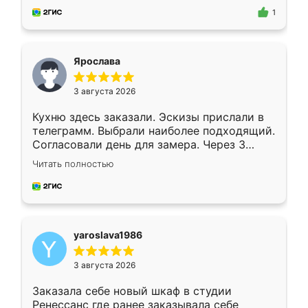
предложил по моему эскизу самый
1
подходящий вариант шкафа. Немного его
видоизменил, получилось даже лучше, чем
я хотела.
Ярослава
3 августа 2026
Кухню здесь заказали. Эскизы прислали в
телеграмм. Выбрали наиболее подходящий.
Согласовали день для замера. Через 3
недели кухня была уже готова. Остались
Читать полностью
довольны работой. Спасибо Ренессанс
мебель за качественную работу!
yaroslava1986
3 августа 2026
Заказала себе новый шкаф в студии
Ренессанс где ранее заказывала себе