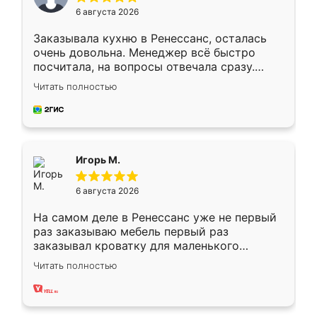
6 августа 2026
Заказывала кухню в Ренессанс, осталась
очень довольна. Менеджер всё быстро
посчитала, на вопросы отвечала сразу.
Замерщик приехал в субботу, подошёл к
Читать полностью
делу со всей ответственностью. Собрали
за день, ребята работали аккуратно, даже
пыли почти не было. Качество отличное,
ящики ходят плавно, ничего не скрипит.
Всё подошло как влитое.
Игорь М.
6 августа 2026
На самом деле в Ренессанс уже не первый
раз заказываю мебель первый раз
заказывал кроватку для маленького
ребёнка при его рождении ,во второй раз
Читать полностью
заказал шкаф-купе. По качеству очень
хорошее сборка достаточно быстрая,
также адекватные цены. До этого
сравнивал с разными конкурентами в этом