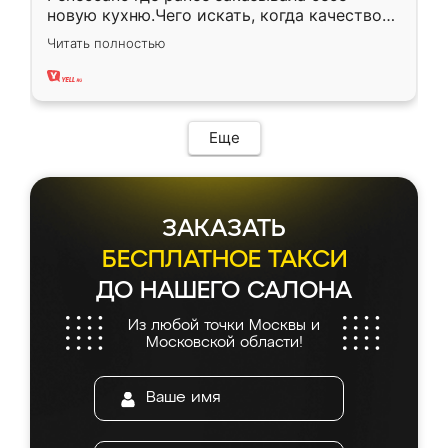
новую кухню.Чего искать, когда качеством
вполне довольна. Служит кухня уже почти
Читать полностью
два года, нареканий нет.
Еще
ЗАКАЗАТЬ
БЕСПЛАТНОЕ ТАКСИ
ДО НАШЕГО САЛОНА
Из любой точки Москвы и
Московской области!