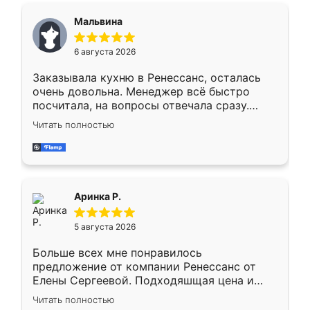
сегменте ,выбор у конкурентов куда
Мальвина
меньше, здесь же он более разнообразный.
Мне нравится ,если что-то потребуется из
6 августа 2026
мебели буду заказывать только здесь.
Заказывала кухню в Ренессанс, осталась
очень довольна. Менеджер всё быстро
посчитала, на вопросы отвечала сразу.
Замерщик приехал в субботу, подошёл к
Читать полностью
делу со всей ответственностью. Собрали
за день, ребята работали аккуратно, даже
пыли почти не было. Качество отличное,
ящики ходят плавно, ничего не скрипит.
Всё подошло как влитое.
Аринка Р.
5 августа 2026
Больше всех мне понравилось
предложение от компании Ренессанс от
Елены Сергеевой. Подходяшщая цена и
короткие сроки изготовления. Приехавший
Читать полностью
для замера сотрудник Владислав