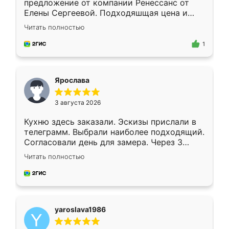
предложение от компании Ренессанс от
Елены Сергеевой. Подходяшщая цена и
короткие сроки изготовления. Приехавший
Читать полностью
для замера сотрудник Владислав
предложил по моему эскизу самый
1
подходящий вариант шкафа. Немного его
видоизменил, получилось даже лучше, чем
я хотела.
Ярослава
3 августа 2026
Кухню здесь заказали. Эскизы прислали в
телеграмм. Выбрали наиболее подходящий.
Согласовали день для замера. Через 3
недели кухня была уже готова. Остались
Читать полностью
довольны работой. Спасибо Ренессанс
мебель за качественную работу!
yaroslava1986