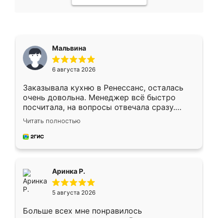
Мальвина
6 августа 2026
Заказывала кухню в Ренессанс, осталась
очень довольна. Менеджер всё быстро
посчитала, на вопросы отвечала сразу.
Замерщик приехал в субботу, подошёл к
Читать полностью
делу со всей ответственностью. Собрали
за день, ребята работали аккуратно, даже
пыли почти не было. Качество отличное,
ящики ходят плавно, ничего не скрипит.
Всё подошло как влитое.
Аринка Р.
5 августа 2026
Больше всех мне понравилось