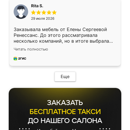
Rita S.
29 июля 2026
Заказывала мебель от Елены Сергеевой
Ренессанс. До этого рассматривала
несколько компаний, но в итоге выбрала
эту. Сначала обговорили условия, потом
Читать полностью
приехал замерщик, всё спокойно объяснил
и снял размеры. Изготовили в срок, с
доставкой тоже никаких проблем не
возникло. Сборку выполнили аккуратно,
мебель сразу встала на свое место без
Еще
каких-либо доработок. Качеством осталась
довольна, все выглядит так, как и ожидала.
ЗАКАЗАТЬ
БЕСПЛАТНОЕ ТАКСИ
ДО НАШЕГО САЛОНА