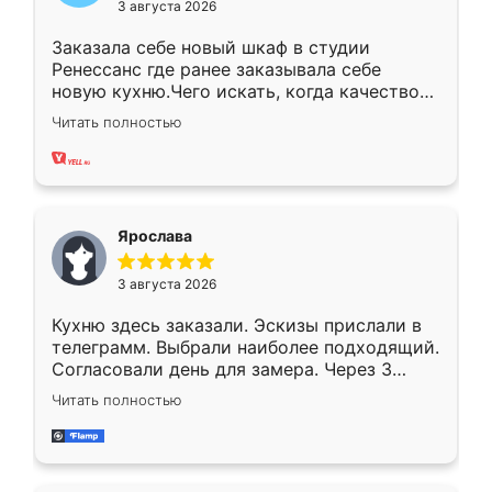
3 августа 2026
Заказала себе новый шкаф в студии
Ренессанс где ранее заказывала себе
новую кухню.Чего искать, когда качеством
вполне довольна. Служит кухня уже почти
Читать полностью
два года, нареканий нет.
Ярослава
3 августа 2026
Кухню здесь заказали. Эскизы прислали в
телеграмм. Выбрали наиболее подходящий.
Согласовали день для замера. Через 3
недели кухня была уже готова. Остались
Читать полностью
довольны работой. Спасибо Ренессанс
мебель за качественную работу!