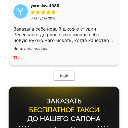
yaroslava1986
3 августа 2026
Заказала себе новый шкаф в студии
Ренессанс где ранее заказывала себе
новую кухню.Чего искать, когда качеством
вполне довольна. Служит кухня уже почти
Читать полностью
два года, нареканий нет.
Еще
ЗАКАЗАТЬ
БЕСПЛАТНОЕ ТАКСИ
ДО НАШЕГО САЛОНА