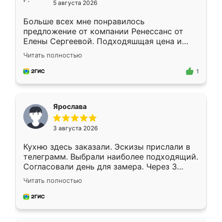
5 августа 2026
Больше всех мне понравилось
предложение от компании Ренессанс от
Елены Сергеевой. Подходяшщая цена и
короткие сроки изготовления. Приехавший
Читать полностью
для замера сотрудник Владислав
предложил по моему эскизу самый
1
подходящий вариант шкафа. Немного его
видоизменил, получилось даже лучше, чем
я хотела.
Ярослава
3 августа 2026
Кухню здесь заказали. Эскизы прислали в
телеграмм. Выбрали наиболее подходящий.
Согласовали день для замера. Через 3
недели кухня была уже готова. Остались
Читать полностью
довольны работой. Спасибо Ренессанс
мебель за качественную работу!