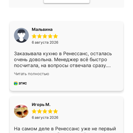
Мальвина
6 августа 2026
Заказывала кухню в Ренессанс, осталась
очень довольна. Менеджер всё быстро
посчитала, на вопросы отвечала сразу.
Замерщик приехал в субботу, подошёл к
Читать полностью
делу со всей ответственностью. Собрали
за день, ребята работали аккуратно, даже
пыли почти не было. Качество отличное,
ящики ходят плавно, ничего не скрипит.
Всё подошло как влитое.
Игорь М.
6 августа 2026
На самом деле в Ренессанс уже не первый