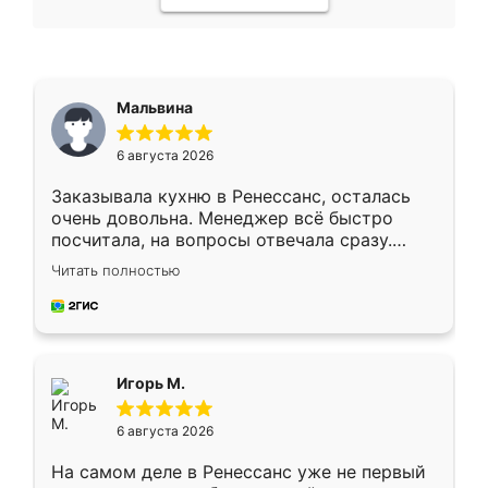
Мальвина
6 августа 2026
Заказывала кухню в Ренессанс, осталась
очень довольна. Менеджер всё быстро
посчитала, на вопросы отвечала сразу.
Замерщик приехал в субботу, подошёл к
Читать полностью
делу со всей ответственностью. Собрали
за день, ребята работали аккуратно, даже
пыли почти не было. Качество отличное,
ящики ходят плавно, ничего не скрипит.
Всё подошло как влитое.
Игорь М.
6 августа 2026
На самом деле в Ренессанс уже не первый