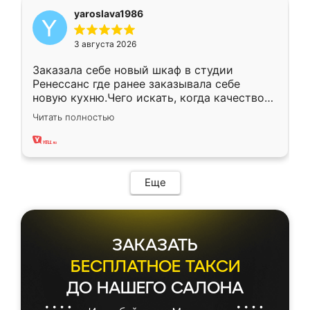
yaroslava1986
3 августа 2026
Заказала себе новый шкаф в студии
Ренессанс где ранее заказывала себе
новую кухню.Чего искать, когда качеством
вполне довольна. Служит кухня уже почти
Читать полностью
два года, нареканий нет.
Еще
ЗАКАЗАТЬ
БЕСПЛАТНОЕ ТАКСИ
ДО НАШЕГО САЛОНА