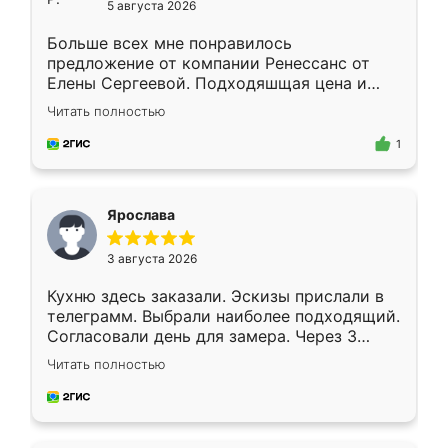
5 августа 2026
Больше всех мне понравилось
предложение от компании Ренессанс от
Елены Сергеевой. Подходяшщая цена и
короткие сроки изготовления. Приехавший
Читать полностью
для замера сотрудник Владислав
предложил по моему эскизу самый
1
подходящий вариант шкафа. Немного его
видоизменил, получилось даже лучше, чем
я хотела.
Ярослава
3 августа 2026
Кухню здесь заказали. Эскизы прислали в
телеграмм. Выбрали наиболее подходящий.
Согласовали день для замера. Через 3
недели кухня была уже готова. Остались
Читать полностью
довольны работой. Спасибо Ренессанс
мебель за качественную работу!