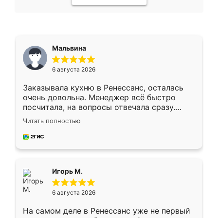
Мальвина
6 августа 2026
Заказывала кухню в Ренессанс, осталась
очень довольна. Менеджер всё быстро
посчитала, на вопросы отвечала сразу.
Замерщик приехал в субботу, подошёл к
Читать полностью
делу со всей ответственностью. Собрали
за день, ребята работали аккуратно, даже
пыли почти не было. Качество отличное,
ящики ходят плавно, ничего не скрипит.
Всё подошло как влитое.
Игорь М.
6 августа 2026
На самом деле в Ренессанс уже не первый