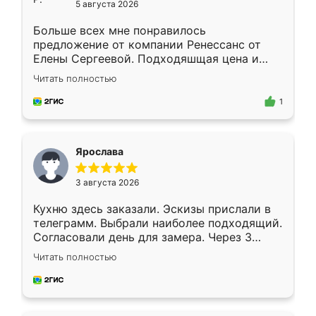
5 августа 2026
Больше всех мне понравилось
предложение от компании Ренессанс от
Елены Сергеевой. Подходяшщая цена и
короткие сроки изготовления. Приехавший
Читать полностью
для замера сотрудник Владислав
предложил по моему эскизу самый
1
подходящий вариант шкафа. Немного его
видоизменил, получилось даже лучше, чем
я хотела.
Ярослава
3 августа 2026
Кухню здесь заказали. Эскизы прислали в
телеграмм. Выбрали наиболее подходящий.
Согласовали день для замера. Через 3
недели кухня была уже готова. Остались
Читать полностью
довольны работой. Спасибо Ренессанс
мебель за качественную работу!