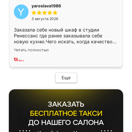
yaroslava1986
3 августа 2026
Заказала себе новый шкаф в студии
Ренессанс где ранее заказывала себе
новую кухню.Чего искать, когда качеством
вполне довольна. Служит кухня уже почти
Читать полностью
два года, нареканий нет.
Еще
ЗАКАЗАТЬ
БЕСПЛАТНОЕ ТАКСИ
ДО НАШЕГО САЛОНА