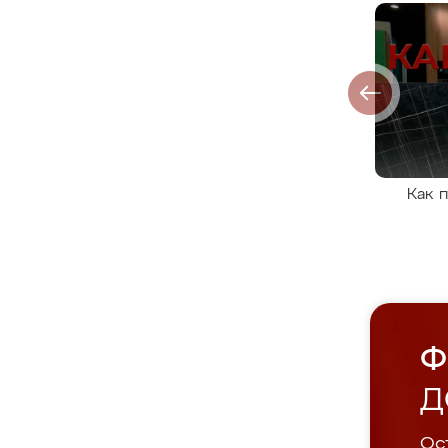
Как 
Ф
Д
Ост