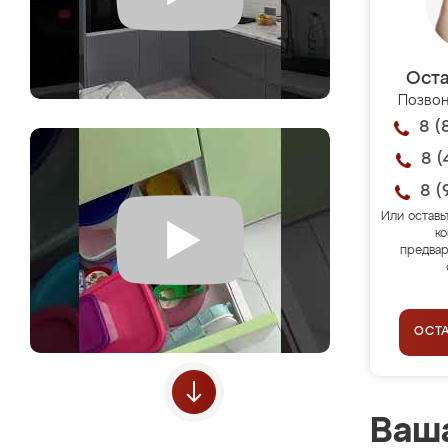
Оста
Позвон
8 (
8 (
8 (
Или оставь
ко
предвар
ОСТ
Ваша