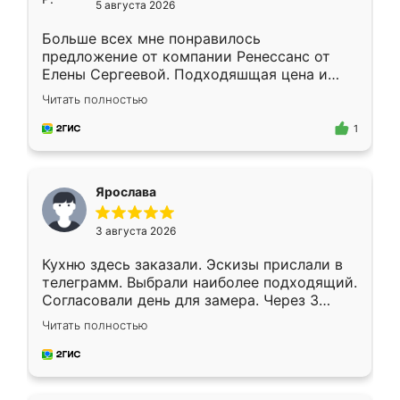
5 августа 2026
Больше всех мне понравилось
предложение от компании Ренессанс от
Елены Сергеевой. Подходяшщая цена и
короткие сроки изготовления. Приехавший
Читать полностью
для замера сотрудник Владислав
предложил по моему эскизу самый
1
подходящий вариант шкафа. Немного его
видоизменил, получилось даже лучше, чем
я хотела.
Ярослава
3 августа 2026
Кухню здесь заказали. Эскизы прислали в
телеграмм. Выбрали наиболее подходящий.
Согласовали день для замера. Через 3
недели кухня была уже готова. Остались
Читать полностью
довольны работой. Спасибо Ренессанс
мебель за качественную работу!