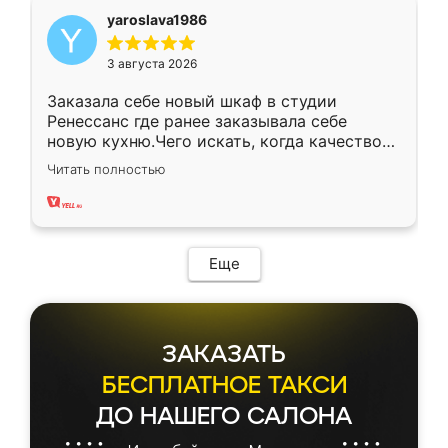
yaroslava1986
3 августа 2026
Заказала себе новый шкаф в студии
Ренессанс где ранее заказывала себе
новую кухню.Чего искать, когда качеством
вполне довольна. Служит кухня уже почти
Читать полностью
два года, нареканий нет.
Еще
ЗАКАЗАТЬ
БЕСПЛАТНОЕ ТАКСИ
ДО НАШЕГО САЛОНА