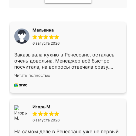
Мальвина
6 августа 2026
Заказывала кухню в Ренессанс, осталась
очень довольна. Менеджер всё быстро
посчитала, на вопросы отвечала сразу.
Замерщик приехал в субботу, подошёл к
Читать полностью
делу со всей ответственностью. Собрали
за день, ребята работали аккуратно, даже
пыли почти не было. Качество отличное,
ящики ходят плавно, ничего не скрипит.
Всё подошло как влитое.
Игорь М.
6 августа 2026
На самом деле в Ренессанс уже не первый