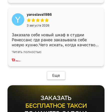
yaroslava1986
3 августа 2026
Заказала себе новый шкаф в студии
Ренессанс где ранее заказывала себе
новую кухню.Чего искать, когда качеством
вполне довольна. Служит кухня уже почти
Читать полностью
два года, нареканий нет.
Еще
ЗАКАЗАТЬ
БЕСПЛАТНОЕ ТАКСИ