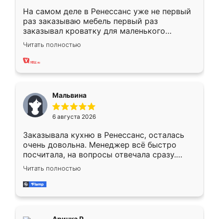
На самом деле в Ренессанс уже не первый
раз заказываю мебель первый раз
заказывал кроватку для маленького
ребёнка при его рождении ,во второй раз
Читать полностью
заказал шкаф-купе. По качеству очень
хорошее сборка достаточно быстрая,
также адекватные цены. До этого
сравнивал с разными конкурентами в этом
сегменте ,выбор у конкурентов куда
Мальвина
меньше, здесь же он более разнообразный.
Мне нравится ,если что-то потребуется из
6 августа 2026
мебели буду заказывать только здесь.
Заказывала кухню в Ренессанс, осталась
очень довольна. Менеджер всё быстро
посчитала, на вопросы отвечала сразу.
Замерщик приехал в субботу, подошёл к
Читать полностью
делу со всей ответственностью. Собрали
за день, ребята работали аккуратно, даже
пыли почти не было. Качество отличное,
ящики ходят плавно, ничего не скрипит.
Всё подошло как влитое.
Аринка Р.