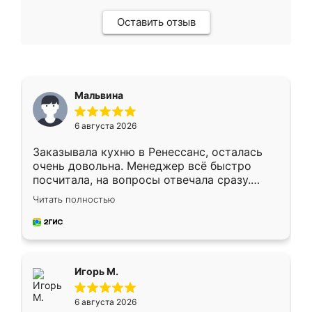
Оставить отзыв
Мальвина
6 августа 2026
Заказывала кухню в Ренессанс, осталась
очень довольна. Менеджер всё быстро
посчитала, на вопросы отвечала сразу.
Замерщик приехал в субботу, подошёл к
Читать полностью
делу со всей ответственностью. Собрали
за день, ребята работали аккуратно, даже
пыли почти не было. Качество отличное,
ящики ходят плавно, ничего не скрипит.
Всё подошло как влитое.
Игорь М.
6 августа 2026