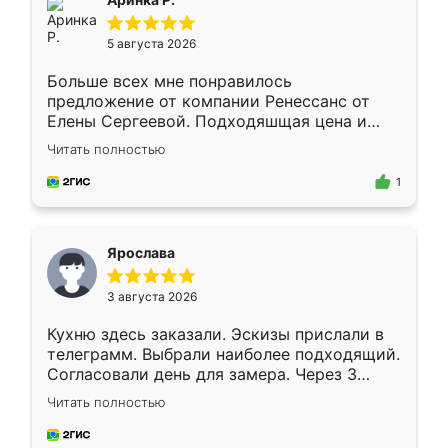
5 августа 2026
Больше всех мне понравилось
предложение от компании Ренессанс от
Елены Сергеевой. Подходяшщая цена и
короткие сроки изготовления. Приехавший
Читать полностью
для замера сотрудник Владислав
предложил по моему эскизу самый
1
подходящий вариант шкафа. Немного его
видоизменил, получилось даже лучше, чем
я хотела.
Ярослава
3 августа 2026
Кухню здесь заказали. Эскизы прислали в
телеграмм. Выбрали наиболее подходящий.
Согласовали день для замера. Через 3
недели кухня была уже готова. Остались
Читать полностью
довольны работой. Спасибо Ренессанс
мебель за качественную работу!