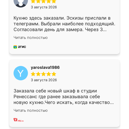
3 августа 2026
Кухню здесь заказали. Эскизы прислали в
телеграмм. Выбрали наиболее подходящий.
Согласовали день для замера. Через 3
недели кухня была уже готова. Остались
Читать полностью
довольны работой. Спасибо Ренессанс
мебель за качественную работу!
yaroslava1986
3 августа 2026
Заказала себе новый шкаф в студии
Ренессанс где ранее заказывала себе
новую кухню.Чего искать, когда качеством
вполне довольна. Служит кухня уже почти
Читать полностью
два года, нареканий нет.