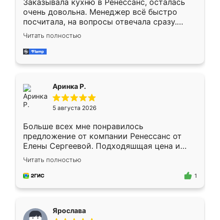
Заказывала кухню в Ренессанс, осталась
очень довольна. Менеджер всё быстро
посчитала, на вопросы отвечала сразу.
Замерщик приехал в субботу, подошёл к
Читать полностью
делу со всей ответственностью. Собрали
за день, ребята работали аккуратно, даже
пыли почти не было. Качество отличное,
ящики ходят плавно, ничего не скрипит.
Всё подошло как влитое.
Аринка Р.
5 августа 2026
Больше всех мне понравилось
предложение от компании Ренессанс от
Елены Сергеевой. Подходяшщая цена и
короткие сроки изготовления. Приехавший
Читать полностью
для замера сотрудник Владислав
предложил по моему эскизу самый
1
подходящий вариант шкафа. Немного его
видоизменил, получилось даже лучше, чем
я хотела.
Ярослава