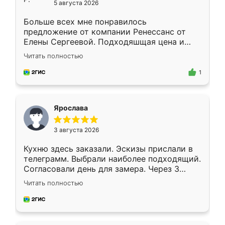
5 августа 2026
Больше всех мне понравилось
предложение от компании Ренессанс от
Елены Сергеевой. Подходяшщая цена и
короткие сроки изготовления. Приехавший
Читать полностью
для замера сотрудник Владислав
предложил по моему эскизу самый
1
подходящий вариант шкафа. Немного его
видоизменил, получилось даже лучше, чем
я хотела.
Ярослава
3 августа 2026
Кухню здесь заказали. Эскизы прислали в
телеграмм. Выбрали наиболее подходящий.
Согласовали день для замера. Через 3
недели кухня была уже готова. Остались
Читать полностью
довольны работой. Спасибо Ренессанс
мебель за качественную работу!