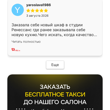
yaroslava1986
3 августа 2026
Заказала себе новый шкаф в студии
Ренессанс где ранее заказывала себе
новую кухню.Чего искать, когда качеством
вполне довольна. Служит кухня уже почти
Читать полностью
два года, нареканий нет.
Еще
ЗАКАЗАТЬ
БЕСПЛАТНОЕ ТАКСИ
ДО НАШЕГО САЛОНА