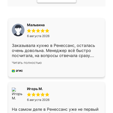
Мальвина
6 августа 2026
Заказывала кухню в Ренессанс, осталась
очень довольна. Менеджер всё быстро
посчитала, на вопросы отвечала сразу.
Замерщик приехал в субботу, подошёл к
Читать полностью
делу со всей ответственностью. Собрали
за день, ребята работали аккуратно, даже
пыли почти не было. Качество отличное,
ящики ходят плавно, ничего не скрипит.
Всё подошло как влитое.
Игорь М.
6 августа 2026
На самом деле в Ренессанс уже не первый