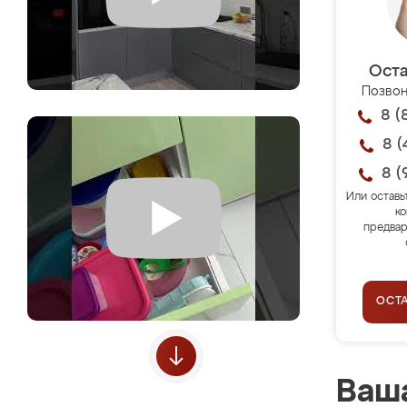
Оста
Позвон
8 (
8 (
8 (
Или оставь
ко
предвар
ОСТ
Ваша