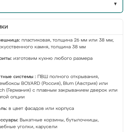
▼
ики
лешница:
пластиковая, толщина 26 мм или 38 мм;
скусственного камня, толщина 38 мм
риты:
изготовим кухню любого размера
тные системы :
ПВШ полного открывания,
ембоксы BOYARD (Россия), Blum (Австрия) или
ich (Германия) с плавным закрыванием дверок или
этой опции
ль:
в цвет фасадов или корпуса
ссуары:
Выкатные корзины, бутылочницы,
ебные уголки, карусели