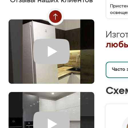
Отзывы наших клиентов
Пристен
освеще
Изго
любы
Часто 
Схе