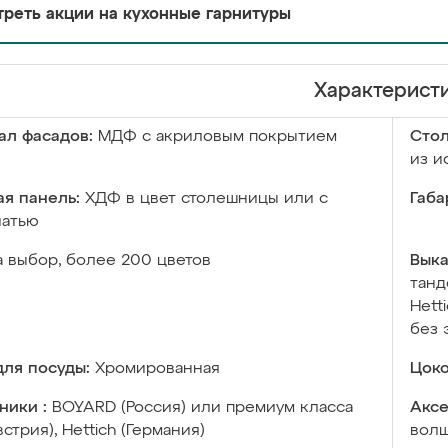
реть акции на кухонные гарнитуры
Характерист
ал фасадов:
МДФ с акриловым покрытием
Сто
из и
я панель:
ХДФ в цвет столешницы или с
Габа
чатью
а выбор, более 200 цветов
Выка
танд
Hett
без 
ля посуды:
Хромированная
Цоко
ники :
BOYARD (Россия) или премиум класса
Аксе
встрия), Hettich (Германия)
волш