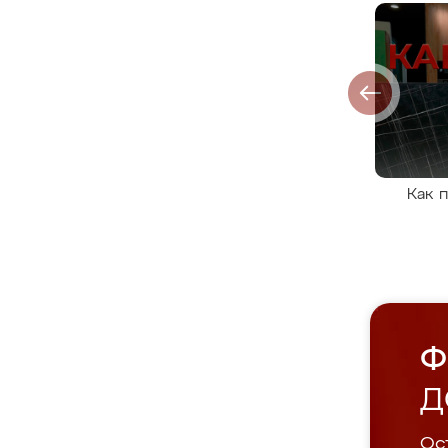
Как 
Ф
Д
Ост