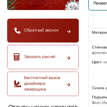
Посмот
Обратный звонок
Матери
Стенова
фотопе
Заказать расчёт
Цвет:
н
Бесплатный вызов
дизайнера-
Сушка д
замерщика
Подъем
Blum (А