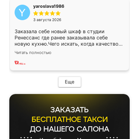
yaroslava1986
3 августа 2026
Заказала себе новый шкаф в студии
Ренессанс где ранее заказывала себе
новую кухню.Чего искать, когда качеством
вполне довольна. Служит кухня уже почти
Читать полностью
два года, нареканий нет.
Еще
ЗАКАЗАТЬ
БЕСПЛАТНОЕ ТАКСИ
ДО НАШЕГО САЛОНА