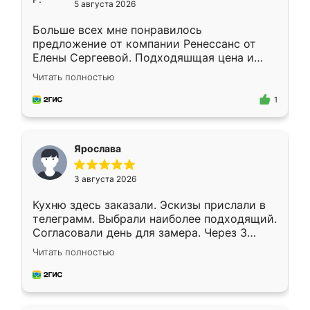
5 августа 2026
Больше всех мне понравилось
предложение от компании Ренессанс от
Елены Сергеевой. Подходяшщая цена и
короткие сроки изготовления. Приехавший
Читать полностью
для замера сотрудник Владислав
предложил по моему эскизу самый
1
подходящий вариант шкафа. Немного его
видоизменил, получилось даже лучше, чем
я хотела.
Ярослава
3 августа 2026
Кухню здесь заказали. Эскизы прислали в
телеграмм. Выбрали наиболее подходящий.
Согласовали день для замера. Через 3
недели кухня была уже готова. Остались
Читать полностью
довольны работой. Спасибо Ренессанс
мебель за качественную работу!