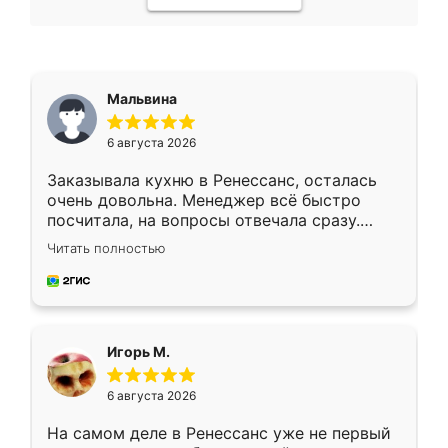
Мальвина
6 августа 2026
Заказывала кухню в Ренессанс, осталась
очень довольна. Менеджер всё быстро
посчитала, на вопросы отвечала сразу.
Замерщик приехал в субботу, подошёл к
Читать полностью
делу со всей ответственностью. Собрали
за день, ребята работали аккуратно, даже
пыли почти не было. Качество отличное,
ящики ходят плавно, ничего не скрипит.
Всё подошло как влитое.
Игорь М.
6 августа 2026
На самом деле в Ренессанс уже не первый