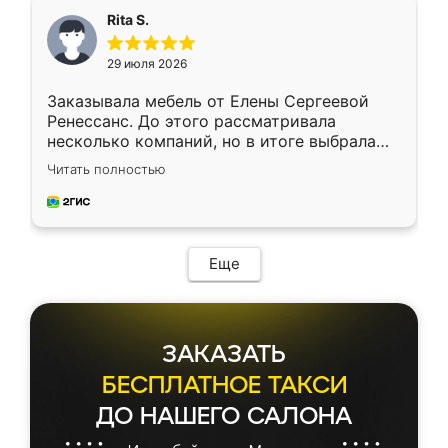
Rita S.
29 июля 2026
Заказывала мебель от Елены Сергеевой
Ренессанс. До этого рассматривала
несколько компаний, но в итоге выбрала
эту. Сначала обговорили условия, потом
Читать полностью
приехал замерщик, всё спокойно объяснил
и снял размеры. Изготовили в срок, с
доставкой тоже никаких проблем не
возникло. Сборку выполнили аккуратно,
мебель сразу встала на свое место без
Еще
каких-либо доработок. Качеством осталась
довольна, все выглядит так, как и ожидала.
ЗАКАЗАТЬ
БЕСПЛАТНОЕ ТАКСИ
ДО НАШЕГО САЛОНА