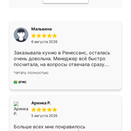
Мальвина
6 августа 2026
Заказывала кухню в Ренессанс, осталась
очень довольна. Менеджер всё быстро
посчитала, на вопросы отвечала сразу.
Замерщик приехал в субботу, подошёл к
Читать полностью
делу со всей ответственностью. Собрали
за день, ребята работали аккуратно, даже
пыли почти не было. Качество отличное,
ящики ходят плавно, ничего не скрипит.
Всё подошло как влитое.
Аринка Р.
5 августа 2026
Больше всех мне понравилось