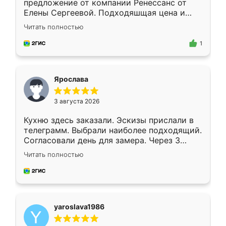
предложение от компании Ренессанс от
Елены Сергеевой. Подходяшщая цена и
короткие сроки изготовления. Приехавший
Читать полностью
для замера сотрудник Владислав
предложил по моему эскизу самый
1
подходящий вариант шкафа. Немного его
видоизменил, получилось даже лучше, чем
я хотела.
Ярослава
3 августа 2026
Кухню здесь заказали. Эскизы прислали в
телеграмм. Выбрали наиболее подходящий.
Согласовали день для замера. Через 3
недели кухня была уже готова. Остались
Читать полностью
довольны работой. Спасибо Ренессанс
мебель за качественную работу!
yaroslava1986