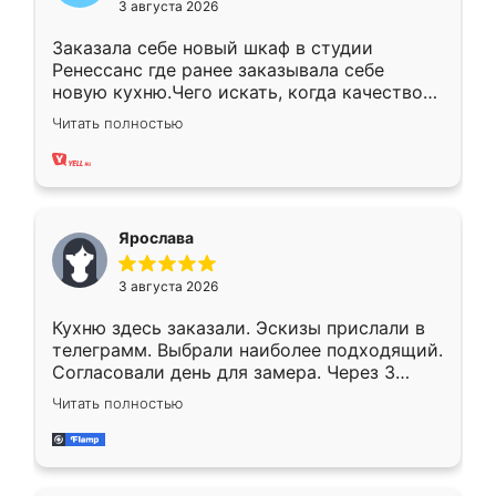
3 августа 2026
Заказала себе новый шкаф в студии
Ренессанс где ранее заказывала себе
новую кухню.Чего искать, когда качеством
вполне довольна. Служит кухня уже почти
Читать полностью
два года, нареканий нет.
Ярослава
3 августа 2026
Кухню здесь заказали. Эскизы прислали в
телеграмм. Выбрали наиболее подходящий.
Согласовали день для замера. Через 3
недели кухня была уже готова. Остались
Читать полностью
довольны работой. Спасибо Ренессанс
мебель за качественную работу!