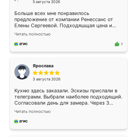
5 августа 2026
Больше всех мне понравилось
предложение от компании Ренессанс от
Елены Сергеевой. Подходяшщая цена и
короткие сроки изготовления. Приехавший
Читать полностью
для замера сотрудник Владислав
предложил по моему эскизу самый
1
подходящий вариант шкафа. Немного его
видоизменил, получилось даже лучше, чем
я хотела.
Ярослава
3 августа 2026
Кухню здесь заказали. Эскизы прислали в
телеграмм. Выбрали наиболее подходящий.
Согласовали день для замера. Через 3
недели кухня была уже готова. Остались
Читать полностью
довольны работой. Спасибо Ренессанс
мебель за качественную работу!