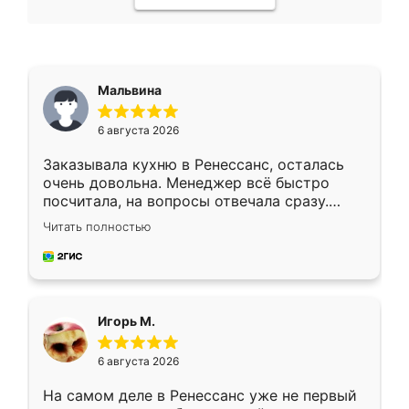
Мальвина
6 августа 2026
Заказывала кухню в Ренессанс, осталась
очень довольна. Менеджер всё быстро
посчитала, на вопросы отвечала сразу.
Замерщик приехал в субботу, подошёл к
Читать полностью
делу со всей ответственностью. Собрали
за день, ребята работали аккуратно, даже
пыли почти не было. Качество отличное,
ящики ходят плавно, ничего не скрипит.
Всё подошло как влитое.
Игорь М.
6 августа 2026
На самом деле в Ренессанс уже не первый