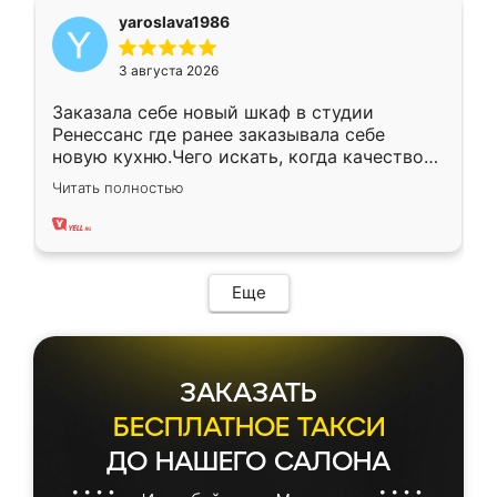
yaroslava1986
3 августа 2026
Заказала себе новый шкаф в студии
Ренессанс где ранее заказывала себе
новую кухню.Чего искать, когда качеством
вполне довольна. Служит кухня уже почти
Читать полностью
два года, нареканий нет.
Еще
ЗАКАЗАТЬ
БЕСПЛАТНОЕ ТАКСИ
ДО НАШЕГО САЛОНА