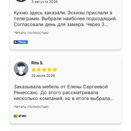
3 августа 2026
Кухню здесь заказали. Эскизы прислали в
телеграмм. Выбрали наиболее подходящий.
Согласовали день для замера. Через 3
недели кухня была уже готова. Остались
Читать полностью
довольны работой. Спасибо Ренессанс
мебель за качественную работу!
Rita S.
29 июля 2026
Заказывала мебель от Елены Сергеевой
Ренессанс. До этого рассматривала
несколько компаний, но в итоге выбрала
эту. Сначала обговорили условия, потом
Читать полностью
приехал замерщик, всё спокойно объяснил
и снял размеры. Изготовили в срок, с
доставкой тоже никаких проблем не
возникло. Сборку выполнили аккуратно,