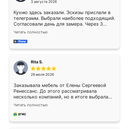
3 августа 2026
Кухню здесь заказали. Эскизы прислали в
телеграмм. Выбрали наиболее подходящий.
Согласовали день для замера. Через 3
недели кухня была уже готова. Остались
Читать полностью
довольны работой. Спасибо Ренессанс
мебель за качественную работу!
Rita S.
29 июля 2026
Заказывала мебель от Елены Сергеевой
Ренессанс. До этого рассматривала
несколько компаний, но в итоге выбрала
эту. Сначала обговорили условия, потом
Читать полностью
приехал замерщик, всё спокойно объяснил
и снял размеры. Изготовили в срок, с
доставкой тоже никаких проблем не
возникло. Сборку выполнили аккуратно,