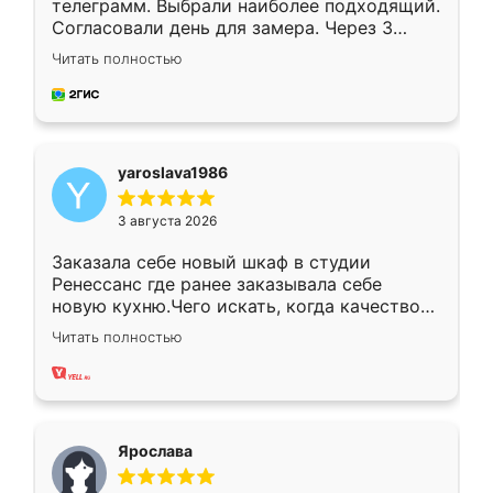
телеграмм. Выбрали наиболее подходящий.
Согласовали день для замера. Через 3
недели кухня была уже готова. Остались
Читать полностью
довольны работой. Спасибо Ренессанс
мебель за качественную работу!
yaroslava1986
3 августа 2026
Заказала себе новый шкаф в студии
Ренессанс где ранее заказывала себе
новую кухню.Чего искать, когда качеством
вполне довольна. Служит кухня уже почти
Читать полностью
два года, нареканий нет.
Ярослава