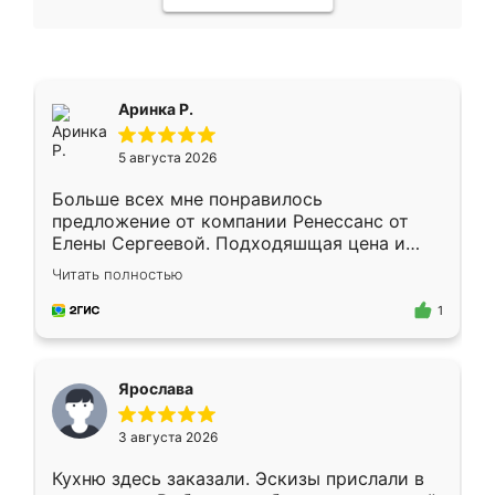
Аринка Р.
5 августа 2026
Больше всех мне понравилось
предложение от компании Ренессанс от
Елены Сергеевой. Подходяшщая цена и
короткие сроки изготовления. Приехавший
Читать полностью
для замера сотрудник Владислав
предложил по моему эскизу самый
1
подходящий вариант шкафа. Немного его
видоизменил, получилось даже лучше, чем
я хотела.
Ярослава
3 августа 2026
Кухню здесь заказали. Эскизы прислали в