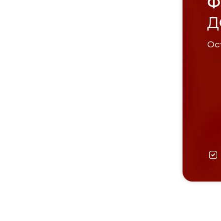
Ф
Д
Ост