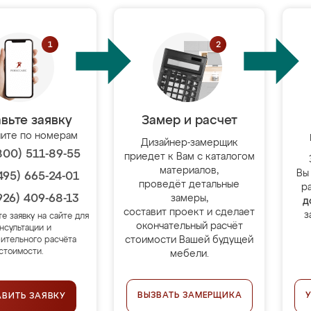
вьте заявку
Замер и расчет
ите по номерам
Дизайнер-замерщик
800) 511-89-55
приедет к Вам с каталогом
материалов,
Вы
495) 665-24-01
проведёт детальные
р
926) 409-68-13
замеры,
д
составит проект и сделает
з
те заявку на сайте для
окончательный расчёт
нсультации и
стоимости Вашей будущей
ительного расчёта
стоимости.
мебели.
ВЫЗВАТЬ ЗАМЕРЩИКА
АВИТЬ ЗАЯВКУ