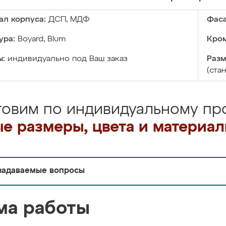
ал корпуса:
ДСП, МДФ
Фаса
ура:
Boyard, Blum
Кром
ы:
индивидуально под Ваш заказ
Разм
(ста
товим по индивидуальному про
е размеры, цвета и материа
задаваемые вопросы
ма работы