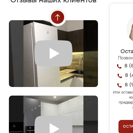
Отзывы наших клиентов
Оста
Позвон
8 (
8 (
8 (
Или оставь
ко
предвар
ОСТ