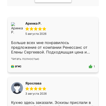
Аринка Р.
5 августа 2026
Больше всех мне понравилось
предложение от компании Ренессанс от
Елены Сергеевой. Подходяшщая цена и
короткие сроки изготовления. Приехавший
Читать полностью
для замера сотрудник Владислав
предложил по моему эскизу самый
1
подходящий вариант шкафа. Немного его
видоизменил, получилось даже лучше, чем
я хотела.
Ярослава
3 августа 2026
Кухню здесь заказали. Эскизы прислали в