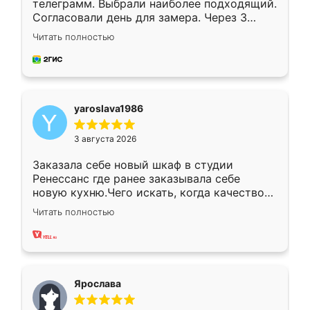
телеграмм. Выбрали наиболее подходящий.
Согласовали день для замера. Через 3
недели кухня была уже готова. Остались
Читать полностью
довольны работой. Спасибо Ренессанс
мебель за качественную работу!
yaroslava1986
3 августа 2026
Заказала себе новый шкаф в студии
Ренессанс где ранее заказывала себе
новую кухню.Чего искать, когда качеством
вполне довольна. Служит кухня уже почти
Читать полностью
два года, нареканий нет.
Ярослава