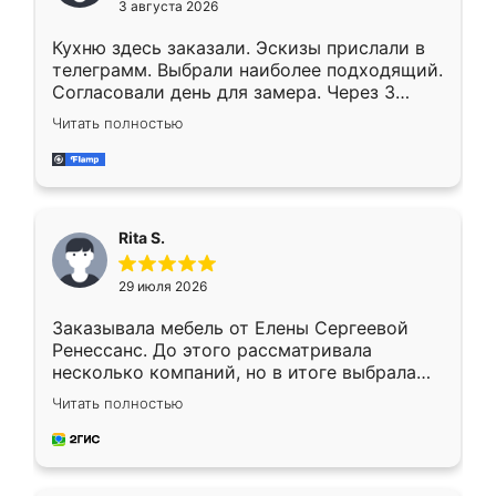
3 августа 2026
Кухню здесь заказали. Эскизы прислали в
телеграмм. Выбрали наиболее подходящий.
Согласовали день для замера. Через 3
недели кухня была уже готова. Остались
Читать полностью
довольны работой. Спасибо Ренессанс
мебель за качественную работу!
Rita S.
29 июля 2026
Заказывала мебель от Елены Сергеевой
Ренессанс. До этого рассматривала
несколько компаний, но в итоге выбрала
эту. Сначала обговорили условия, потом
Читать полностью
приехал замерщик, всё спокойно объяснил
и снял размеры. Изготовили в срок, с
доставкой тоже никаких проблем не
возникло. Сборку выполнили аккуратно,