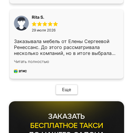
Rita S.
29 июля 2026
Заказывала мебель от Елены Сергеевой
Ренессанс. До этого рассматривала
несколько компаний, но в итоге выбрала
эту. Сначала обговорили условия, потом
Читать полностью
приехал замерщик, всё спокойно объяснил
и снял размеры. Изготовили в срок, с
доставкой тоже никаких проблем не
возникло. Сборку выполнили аккуратно,
мебель сразу встала на свое место без
Еще
каких-либо доработок. Качеством осталась
довольна, все выглядит так, как и ожидала.
ЗАКАЗАТЬ
БЕСПЛАТНОЕ ТАКСИ