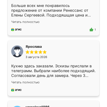
Больше всех мне понравилось
предложение от компании Ренессанс от
Елены Сергеевой. Подходяшщая цена и
короткие сроки изготовления. Приехавший
Читать полностью
для замера сотрудник Владислав
предложил по моему эскизу самый
1
подходящий вариант шкафа. Немного его
видоизменил, получилось даже лучше, чем
я хотела.
Ярослава
3 августа 2026
Кухню здесь заказали. Эскизы прислали в
телеграмм. Выбрали наиболее подходящий.
Согласовали день для замера. Через 3
недели кухня была уже готова. Остались
Читать полностью
довольны работой. Спасибо Ренессанс
мебель за качественную работу!
yaroslava1986