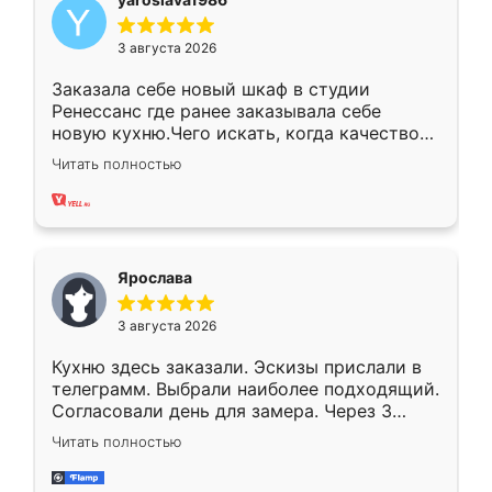
3 августа 2026
Заказала себе новый шкаф в студии
Ренессанс где ранее заказывала себе
новую кухню.Чего искать, когда качеством
вполне довольна. Служит кухня уже почти
Читать полностью
два года, нареканий нет.
Ярослава
3 августа 2026
Кухню здесь заказали. Эскизы прислали в
телеграмм. Выбрали наиболее подходящий.
Согласовали день для замера. Через 3
недели кухня была уже готова. Остались
Читать полностью
довольны работой. Спасибо Ренессанс
мебель за качественную работу!