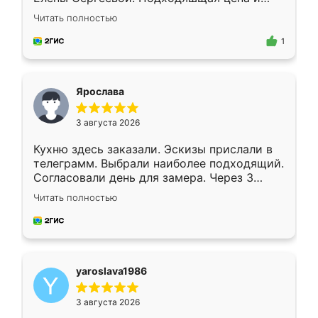
короткие сроки изготовления. Приехавший
Читать полностью
для замера сотрудник Владислав
предложил по моему эскизу самый
1
подходящий вариант шкафа. Немного его
видоизменил, получилось даже лучше, чем
я хотела.
Ярослава
3 августа 2026
Кухню здесь заказали. Эскизы прислали в
телеграмм. Выбрали наиболее подходящий.
Согласовали день для замера. Через 3
недели кухня была уже готова. Остались
Читать полностью
довольны работой. Спасибо Ренессанс
мебель за качественную работу!
yaroslava1986
3 августа 2026