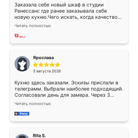
Заказала себе новый шкаф в студии
Ренессанс где ранее заказывала себе
новую кухню.Чего искать, когда качеством
вполне довольна. Служит кухня уже почти
Читать полностью
два года, нареканий нет.
Ярослава
3 августа 2026
Кухню здесь заказали. Эскизы прислали в
телеграмм. Выбрали наиболее подходящий.
Согласовали день для замера. Через 3
недели кухня была уже готова. Остались
Читать полностью
довольны работой. Спасибо Ренессанс
мебель за качественную работу!
Rita S.