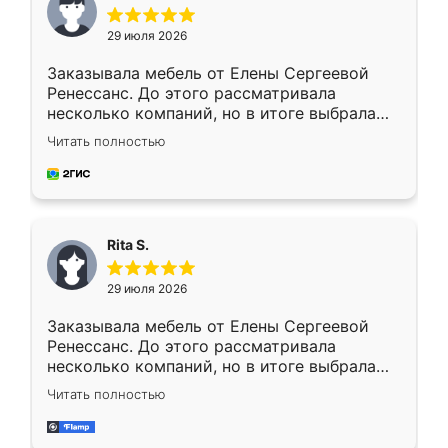
29 июля 2026
Заказывала мебель от Елены Сергеевой
Ренессанс. До этого рассматривала
несколько компаний, но в итоге выбрала
эту. Сначала обговорили условия, потом
Читать полностью
приехал замерщик, всё спокойно объяснил
и снял размеры. Изготовили в срок, с
доставкой тоже никаких проблем не
возникло. Сборку выполнили аккуратно,
мебель сразу встала на свое место без
Rita S.
каких-либо доработок. Качеством осталась
довольна, все выглядит так, как и ожидала.
29 июля 2026
Заказывала мебель от Елены Сергеевой
Ренессанс. До этого рассматривала
несколько компаний, но в итоге выбрала
эту. Сначала обговорили условия, потом
Читать полностью
приехал замерщик, всё спокойно объяснил
и снял размеры. Изготовили в срок, с
доставкой тоже никаких проблем не