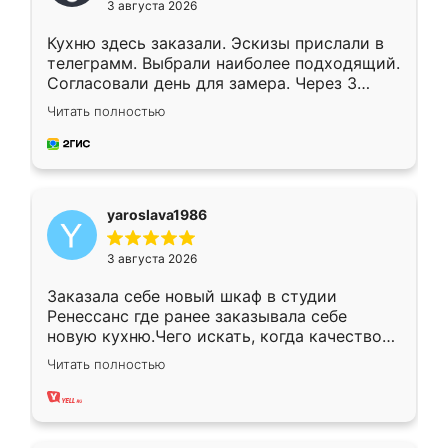
3 августа 2026
Кухню здесь заказали. Эскизы прислали в
телеграмм. Выбрали наиболее подходящий.
Согласовали день для замера. Через 3
недели кухня была уже готова. Остались
Читать полностью
довольны работой. Спасибо Ренессанс
мебель за качественную работу!
yaroslava1986
3 августа 2026
Заказала себе новый шкаф в студии
Ренессанс где ранее заказывала себе
новую кухню.Чего искать, когда качеством
вполне довольна. Служит кухня уже почти
Читать полностью
два года, нареканий нет.