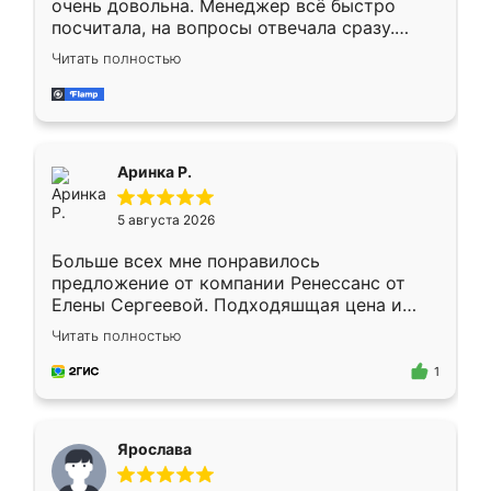
очень довольна. Менеджер всё быстро
посчитала, на вопросы отвечала сразу.
Замерщик приехал в субботу, подошёл к
Читать полностью
делу со всей ответственностью. Собрали
за день, ребята работали аккуратно, даже
пыли почти не было. Качество отличное,
ящики ходят плавно, ничего не скрипит.
Всё подошло как влитое.
Аринка Р.
5 августа 2026
Больше всех мне понравилось
предложение от компании Ренессанс от
Елены Сергеевой. Подходяшщая цена и
короткие сроки изготовления. Приехавший
Читать полностью
для замера сотрудник Владислав
предложил по моему эскизу самый
1
подходящий вариант шкафа. Немного его
видоизменил, получилось даже лучше, чем
я хотела.
Ярослава