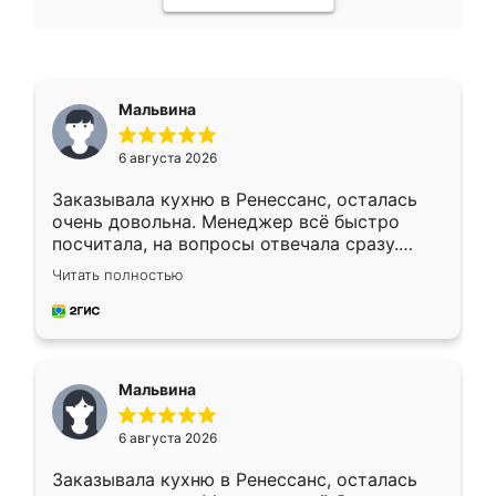
Мальвина
6 августа 2026
Заказывала кухню в Ренессанс, осталась
очень довольна. Менеджер всё быстро
посчитала, на вопросы отвечала сразу.
Замерщик приехал в субботу, подошёл к
Читать полностью
делу со всей ответственностью. Собрали
за день, ребята работали аккуратно, даже
пыли почти не было. Качество отличное,
ящики ходят плавно, ничего не скрипит.
Всё подошло как влитое.
Мальвина
6 августа 2026
Заказывала кухню в Ренессанс, осталась