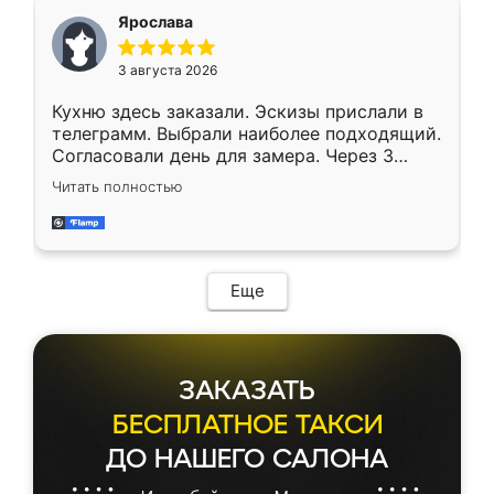
Ярослава
3 августа 2026
Кухню здесь заказали. Эскизы прислали в
телеграмм. Выбрали наиболее подходящий.
Согласовали день для замера. Через 3
недели кухня была уже готова. Остались
Читать полностью
довольны работой. Спасибо Ренессанс
мебель за качественную работу!
Еще
ЗАКАЗАТЬ
БЕСПЛАТНОЕ ТАКСИ
ДО НАШЕГО САЛОНА