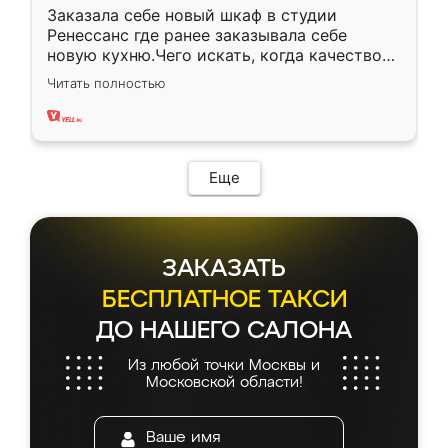
Заказала себе новый шкаф в студии
Ренессанс где ранее заказывала себе
новую кухню.Чего искать, когда качеством
вполне довольна. Служит кухня уже почти
Читать полностью
два года, нареканий нет.
Еще
ЗАКАЗАТЬ
БЕСПЛАТНОЕ ТАКСИ
ДО НАШЕГО САЛОНА
Из любой точки Москвы и
Московской области!