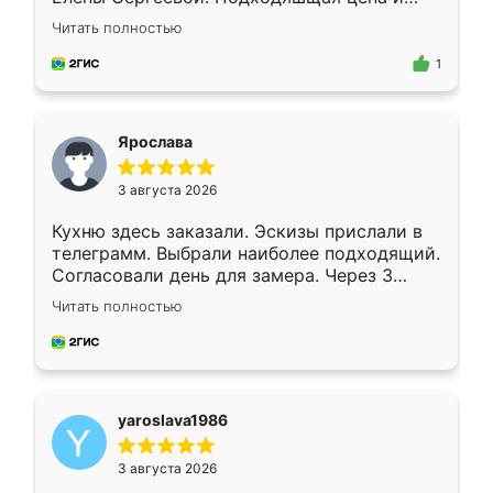
короткие сроки изготовления. Приехавший
Читать полностью
для замера сотрудник Владислав
предложил по моему эскизу самый
1
подходящий вариант шкафа. Немного его
видоизменил, получилось даже лучше, чем
я хотела.
Ярослава
3 августа 2026
Кухню здесь заказали. Эскизы прислали в
телеграмм. Выбрали наиболее подходящий.
Согласовали день для замера. Через 3
недели кухня была уже готова. Остались
Читать полностью
довольны работой. Спасибо Ренессанс
мебель за качественную работу!
yaroslava1986
3 августа 2026