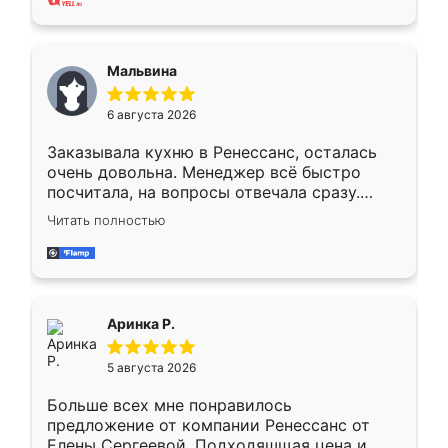
также адекватные цены. До этого
сравнивал с разными конкурентами в этом
сегменте ,выбор у конкурентов куда
Мальвина
меньше, здесь же он более разнообразный.
Мне нравится ,если что-то потребуется из
6 августа 2026
мебели буду заказывать только здесь.
Заказывала кухню в Ренессанс, осталась
очень довольна. Менеджер всё быстро
посчитала, на вопросы отвечала сразу.
Замерщик приехал в субботу, подошёл к
Читать полностью
делу со всей ответственностью. Собрали
за день, ребята работали аккуратно, даже
пыли почти не было. Качество отличное,
ящики ходят плавно, ничего не скрипит.
Всё подошло как влитое.
Аринка Р.
5 августа 2026
Больше всех мне понравилось
предложение от компании Ренессанс от
Елены Сергеевой. Подходяшщая цена и