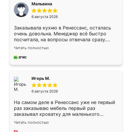
Мальвина
6 августа 2026
Заказывала кухню в Ренессанс, осталась
очень довольна. Менеджер всё быстро
посчитала, на вопросы отвечала сразу.
Замерщик приехал в субботу, подошёл к
Читать полностью
делу со всей ответственностью. Собрали
за день, ребята работали аккуратно, даже
пыли почти не было. Качество отличное,
ящики ходят плавно, ничего не скрипит.
Всё подошло как влитое.
Игорь М.
6 августа 2026
На самом деле в Ренессанс уже не первый
раз заказываю мебель первый раз
заказывал кроватку для маленького
ребёнка при его рождении ,во второй раз
Читать полностью
заказал шкаф-купе. По качеству очень
хорошее сборка достаточно быстрая,