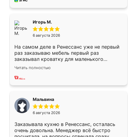
за день, ребята работали аккуратно, даже
пыли почти не было. Качество отличное,
ящики ходят плавно, ничего не скрипит.
Всё подошло как влитое.
Игорь М.
6 августа 2026
На самом деле в Ренессанс уже не первый
раз заказываю мебель первый раз
заказывал кроватку для маленького
ребёнка при его рождении ,во второй раз
Читать полностью
заказал шкаф-купе. По качеству очень
хорошее сборка достаточно быстрая,
также адекватные цены. До этого
сравнивал с разными конкурентами в этом
сегменте ,выбор у конкурентов куда
Мальвина
меньше, здесь же он более разнообразный.
Мне нравится ,если что-то потребуется из
6 августа 2026
мебели буду заказывать только здесь.
Заказывала кухню в Ренессанс, осталась
очень довольна. Менеджер всё быстро
посчитала, на вопросы отвечала сразу.