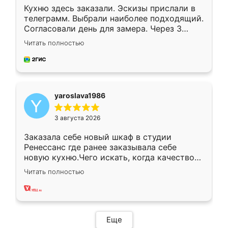
Кухню здесь заказали. Эскизы прислали в
телеграмм. Выбрали наиболее подходящий.
Согласовали день для замера. Через 3
недели кухня была уже готова. Остались
Читать полностью
довольны работой. Спасибо Ренессанс
мебель за качественную работу!
yaroslava1986
3 августа 2026
Заказала себе новый шкаф в студии
Ренессанс где ранее заказывала себе
новую кухню.Чего искать, когда качеством
вполне довольна. Служит кухня уже почти
Читать полностью
два года, нареканий нет.
Еще