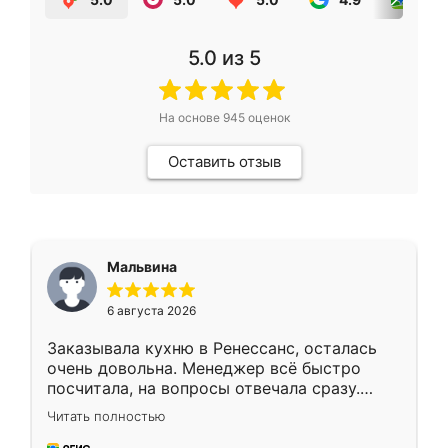
5.0
из 5
На основе
945
оценок
Оставить отзыв
Мальвина
6 августа 2026
Заказывала кухню в Ренессанс, осталась
очень довольна. Менеджер всё быстро
посчитала, на вопросы отвечала сразу.
Замерщик приехал в субботу, подошёл к
Читать полностью
делу со всей ответственностью. Собрали