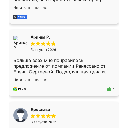
Замерщик приехал в субботу, подошёл к
Читать полностью
делу со всей ответственностью. Собрали
за день, ребята работали аккуратно, даже
пыли почти не было. Качество отличное,
ящики ходят плавно, ничего не скрипит.
Всё подошло как влитое.
Аринка Р.
5 августа 2026
Больше всех мне понравилось
предложение от компании Ренессанс от
Елены Сергеевой. Подходяшщая цена и
короткие сроки изготовления. Приехавший
Читать полностью
для замера сотрудник Владислав
предложил по моему эскизу самый
1
подходящий вариант шкафа. Немного его
видоизменил, получилось даже лучше, чем
я хотела.
Ярослава
3 августа 2026