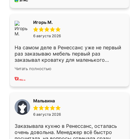
за день, ребята работали аккуратно, даже
пыли почти не было. Качество отличное,
ящики ходят плавно, ничего не скрипит.
Всё подошло как влитое.
Игорь М.
6 августа 2026
На самом деле в Ренессанс уже не первый
раз заказываю мебель первый раз
заказывал кроватку для маленького
ребёнка при его рождении ,во второй раз
Читать полностью
заказал шкаф-купе. По качеству очень
хорошее сборка достаточно быстрая,
также адекватные цены. До этого
сравнивал с разными конкурентами в этом
сегменте ,выбор у конкурентов куда
Мальвина
меньше, здесь же он более разнообразный.
Мне нравится ,если что-то потребуется из
6 августа 2026
мебели буду заказывать только здесь.
Заказывала кухню в Ренессанс, осталась
очень довольна. Менеджер всё быстро
посчитала, на вопросы отвечала сразу.