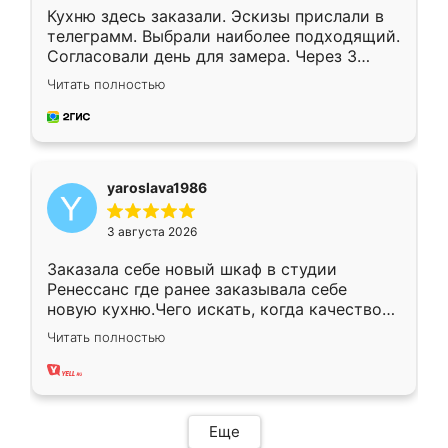
Кухню здесь заказали. Эскизы прислали в
телеграмм. Выбрали наиболее подходящий.
Согласовали день для замера. Через 3
недели кухня была уже готова. Остались
Читать полностью
довольны работой. Спасибо Ренессанс
мебель за качественную работу!
yaroslava1986
3 августа 2026
Заказала себе новый шкаф в студии
Ренессанс где ранее заказывала себе
новую кухню.Чего искать, когда качеством
вполне довольна. Служит кухня уже почти
Читать полностью
два года, нареканий нет.
Еще