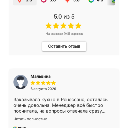
5.0
из 5
На основе
945
оценок
Оставить отзыв
Мальвина
6 августа 2026
Заказывала кухню в Ренессанс, осталась
очень довольна. Менеджер всё быстро
посчитала, на вопросы отвечала сразу.
Замерщик приехал в субботу, подошёл к
Читать полностью
делу со всей ответственностью. Собрали