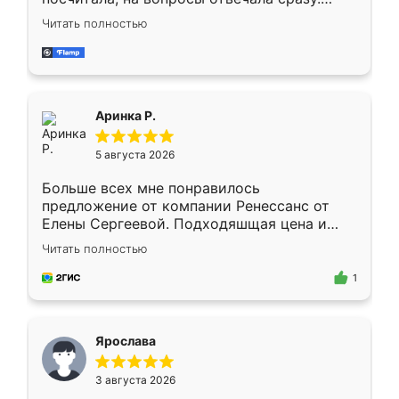
Замерщик приехал в субботу, подошёл к
Читать полностью
делу со всей ответственностью. Собрали
за день, ребята работали аккуратно, даже
пыли почти не было. Качество отличное,
ящики ходят плавно, ничего не скрипит.
Всё подошло как влитое.
Аринка Р.
5 августа 2026
Больше всех мне понравилось
предложение от компании Ренессанс от
Елены Сергеевой. Подходяшщая цена и
короткие сроки изготовления. Приехавший
Читать полностью
для замера сотрудник Владислав
предложил по моему эскизу самый
1
подходящий вариант шкафа. Немного его
видоизменил, получилось даже лучше, чем
я хотела.
Ярослава
3 августа 2026