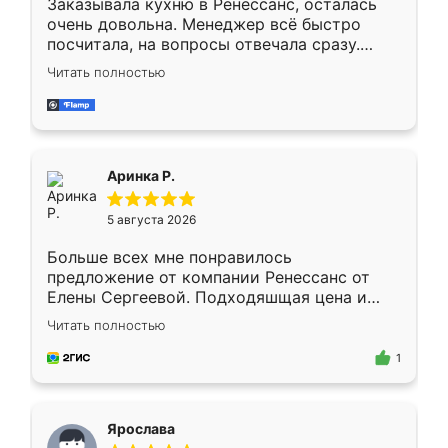
Заказывала кухню в Ренессанс, осталась
очень довольна. Менеджер всё быстро
посчитала, на вопросы отвечала сразу.
Замерщик приехал в субботу, подошёл к
Читать полностью
делу со всей ответственностью. Собрали
за день, ребята работали аккуратно, даже
пыли почти не было. Качество отличное,
ящики ходят плавно, ничего не скрипит.
Всё подошло как влитое.
Аринка Р.
5 августа 2026
Больше всех мне понравилось
предложение от компании Ренессанс от
Елены Сергеевой. Подходяшщая цена и
короткие сроки изготовления. Приехавший
Читать полностью
для замера сотрудник Владислав
предложил по моему эскизу самый
1
подходящий вариант шкафа. Немного его
видоизменил, получилось даже лучше, чем
я хотела.
Ярослава