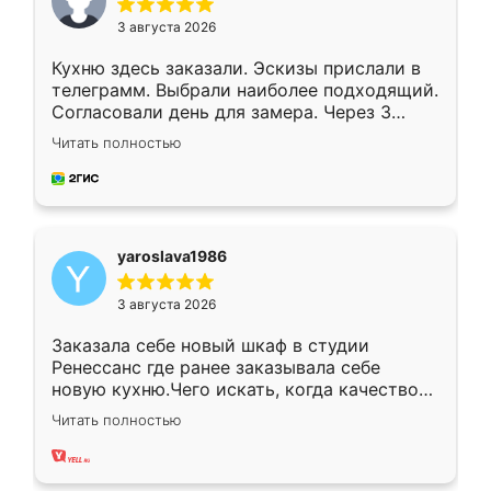
3 августа 2026
Кухню здесь заказали. Эскизы прислали в
телеграмм. Выбрали наиболее подходящий.
Согласовали день для замера. Через 3
недели кухня была уже готова. Остались
Читать полностью
довольны работой. Спасибо Ренессанс
мебель за качественную работу!
yaroslava1986
3 августа 2026
Заказала себе новый шкаф в студии
Ренессанс где ранее заказывала себе
новую кухню.Чего искать, когда качеством
вполне довольна. Служит кухня уже почти
Читать полностью
два года, нареканий нет.