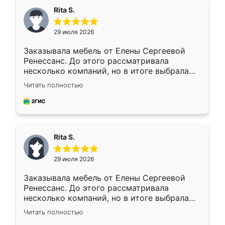
Rita S.
29 июля 2026
Заказывала мебель от Елены Сергеевой
Ренессанс. До этого рассматривала
несколько компаний, но в итоге выбрала
эту. Сначала обговорили условия, потом
Читать полностью
приехал замерщик, всё спокойно объяснил
и снял размеры. Изготовили в срок, с
доставкой тоже никаких проблем не
возникло. Сборку выполнили аккуратно,
мебель сразу встала на свое место без
Rita S.
каких-либо доработок. Качеством осталась
довольна, все выглядит так, как и ожидала.
29 июля 2026
Заказывала мебель от Елены Сергеевой
Ренессанс. До этого рассматривала
несколько компаний, но в итоге выбрала
эту. Сначала обговорили условия, потом
Читать полностью
приехал замерщик, всё спокойно объяснил