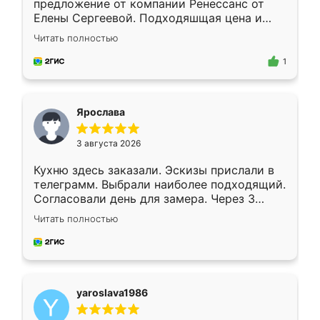
предложение от компании Ренессанс от
Елены Сергеевой. Подходяшщая цена и
короткие сроки изготовления. Приехавший
Читать полностью
для замера сотрудник Владислав
предложил по моему эскизу самый
1
подходящий вариант шкафа. Немного его
видоизменил, получилось даже лучше, чем
я хотела.
Ярослава
3 августа 2026
Кухню здесь заказали. Эскизы прислали в
телеграмм. Выбрали наиболее подходящий.
Согласовали день для замера. Через 3
недели кухня была уже готова. Остались
Читать полностью
довольны работой. Спасибо Ренессанс
мебель за качественную работу!
yaroslava1986