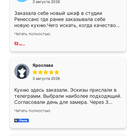
3 августа 2026
Заказала себе новый шкаф в студии
Ренессанс где ранее заказывала себе
новую кухню.Чего искать, когда качеством
вполне довольна. Служит кухня уже почти
Читать полностью
два года, нареканий нет.
Ярослава
3 августа 2026
Кухню здесь заказали. Эскизы прислали в
телеграмм. Выбрали наиболее подходящий.
Согласовали день для замера. Через 3
недели кухня была уже готова. Остались
Читать полностью
довольны работой. Спасибо Ренессанс
мебель за качественную работу!