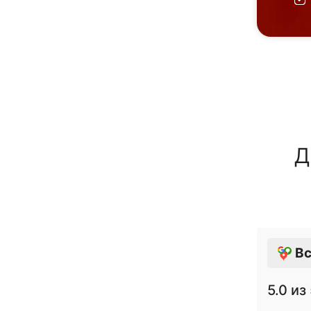
Д
Вс
5.0
из 