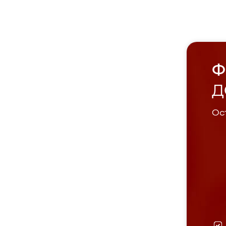
Ф
Д
Ост