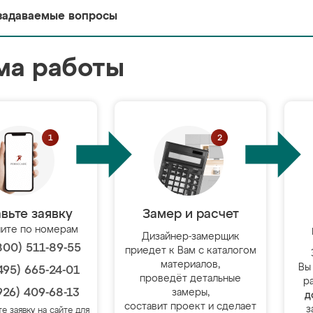
задаваемые вопросы
ма работы
вьте заявку
Замер и расчет
ите по номерам
Дизайнер-замерщик
800) 511-89-55
приедет к Вам с каталогом
материалов,
Вы
495) 665-24-01
проведёт детальные
р
926) 409-68-13
замеры,
д
составит проект и сделает
з
те заявку на сайте для