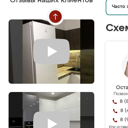
Отзывы наших клиентов
Часто 
Схе
Оста
Позвон
8 (
8 (
8 (
Или оставь