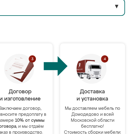
▼
Договор
Доставка
и изготовление
и установка
Заключаем договор,
Мы доставляем мебель по
 вносите предоплату в
Домодедово и всей
азмере
10% от суммы
Московской области
оговора
, и мы отдаём
бесплатно!
аказ в производство.
Стоимость сборки мебели: