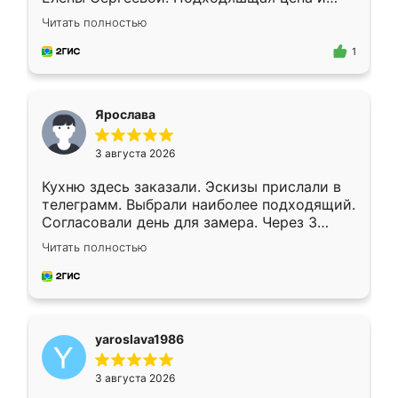
короткие сроки изготовления. Приехавший
Читать полностью
для замера сотрудник Владислав
предложил по моему эскизу самый
1
подходящий вариант шкафа. Немного его
видоизменил, получилось даже лучше, чем
я хотела.
Ярослава
3 августа 2026
Кухню здесь заказали. Эскизы прислали в
телеграмм. Выбрали наиболее подходящий.
Согласовали день для замера. Через 3
недели кухня была уже готова. Остались
Читать полностью
довольны работой. Спасибо Ренессанс
мебель за качественную работу!
yaroslava1986
3 августа 2026