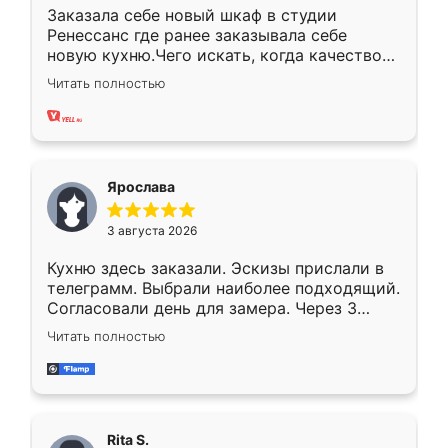
Заказала себе новый шкаф в студии
Ренессанс где ранее заказывала себе
новую кухню.Чего искать, когда качеством
вполне довольна. Служит кухня уже почти
Читать полностью
два года, нареканий нет.
Ярослава
3 августа 2026
Кухню здесь заказали. Эскизы прислали в
телеграмм. Выбрали наиболее подходящий.
Согласовали день для замера. Через 3
недели кухня была уже готова. Остались
Читать полностью
довольны работой. Спасибо Ренессанс
мебель за качественную работу!
Rita S.