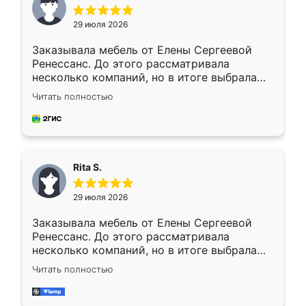
29 июля 2026
Заказывала мебель от Елены Сергеевой
Ренессанс. До этого рассматривала
несколько компаний, но в итоге выбрала
эту. Сначала обговорили условия, потом
Читать полностью
приехал замерщик, всё спокойно объяснил
и снял размеры. Изготовили в срок, с
доставкой тоже никаких проблем не
возникло. Сборку выполнили аккуратно,
мебель сразу встала на свое место без
Rita S.
каких-либо доработок. Качеством осталась
довольна, все выглядит так, как и ожидала.
29 июля 2026
Заказывала мебель от Елены Сергеевой
Ренессанс. До этого рассматривала
несколько компаний, но в итоге выбрала
эту. Сначала обговорили условия, потом
Читать полностью
приехал замерщик, всё спокойно объяснил
и снял размеры. Изготовили в срок, с
доставкой тоже никаких проблем не