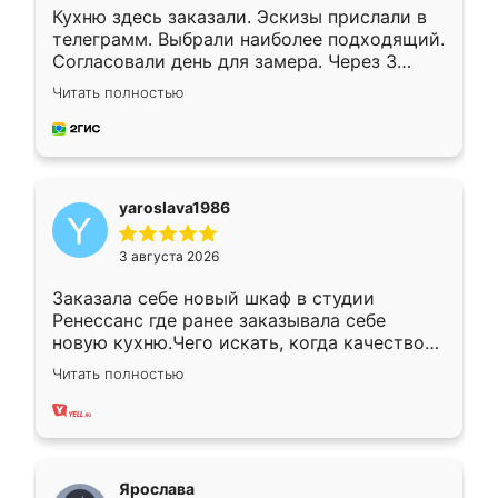
Кухню здесь заказали. Эскизы прислали в
телеграмм. Выбрали наиболее подходящий.
Согласовали день для замера. Через 3
недели кухня была уже готова. Остались
Читать полностью
довольны работой. Спасибо Ренессанс
мебель за качественную работу!
yaroslava1986
3 августа 2026
Заказала себе новый шкаф в студии
Ренессанс где ранее заказывала себе
новую кухню.Чего искать, когда качеством
вполне довольна. Служит кухня уже почти
Читать полностью
два года, нареканий нет.
Ярослава