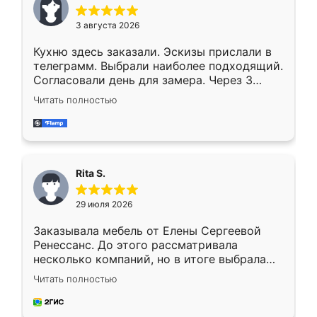
3 августа 2026
Кухню здесь заказали. Эскизы прислали в
телеграмм. Выбрали наиболее подходящий.
Согласовали день для замера. Через 3
недели кухня была уже готова. Остались
Читать полностью
довольны работой. Спасибо Ренессанс
мебель за качественную работу!
Rita S.
29 июля 2026
Заказывала мебель от Елены Сергеевой
Ренессанс. До этого рассматривала
несколько компаний, но в итоге выбрала
эту. Сначала обговорили условия, потом
Читать полностью
приехал замерщик, всё спокойно объяснил
и снял размеры. Изготовили в срок, с
доставкой тоже никаких проблем не