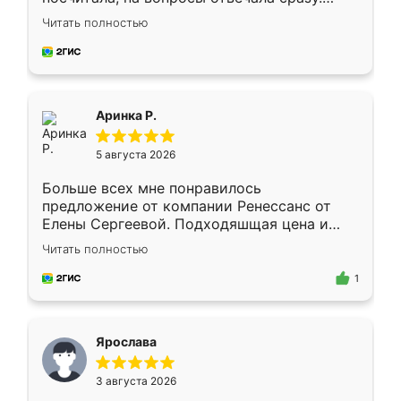
Замерщик приехал в субботу, подошёл к
Читать полностью
делу со всей ответственностью. Собрали
за день, ребята работали аккуратно, даже
пыли почти не было. Качество отличное,
ящики ходят плавно, ничего не скрипит.
Всё подошло как влитое.
Аринка Р.
5 августа 2026
Больше всех мне понравилось
предложение от компании Ренессанс от
Елены Сергеевой. Подходяшщая цена и
короткие сроки изготовления. Приехавший
Читать полностью
для замера сотрудник Владислав
предложил по моему эскизу самый
1
подходящий вариант шкафа. Немного его
видоизменил, получилось даже лучше, чем
я хотела.
Ярослава
3 августа 2026