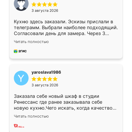
3 августа 2026
Кухню здесь заказали. Эскизы прислали в
телеграмм. Выбрали наиболее подходящий.
Согласовали день для замера. Через 3
недели кухня была уже готова. Остались
Читать полностью
довольны работой. Спасибо Ренессанс
мебель за качественную работу!
yaroslava1986
3 августа 2026
Заказала себе новый шкаф в студии
Ренессанс где ранее заказывала себе
новую кухню.Чего искать, когда качеством
вполне довольна. Служит кухня уже почти
Читать полностью
два года, нареканий нет.