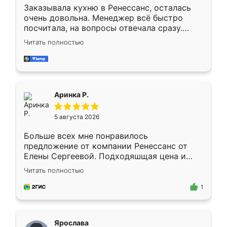
Заказывала кухню в Ренессанс, осталась
очень довольна. Менеджер всё быстро
посчитала, на вопросы отвечала сразу.
Замерщик приехал в субботу, подошёл к
Читать полностью
делу со всей ответственностью. Собрали
за день, ребята работали аккуратно, даже
пыли почти не было. Качество отличное,
ящики ходят плавно, ничего не скрипит.
Всё подошло как влитое.
Аринка Р.
5 августа 2026
Больше всех мне понравилось
предложение от компании Ренессанс от
Елены Сергеевой. Подходяшщая цена и
короткие сроки изготовления. Приехавший
Читать полностью
для замера сотрудник Владислав
предложил по моему эскизу самый
1
подходящий вариант шкафа. Немного его
видоизменил, получилось даже лучше, чем
я хотела.
Ярослава