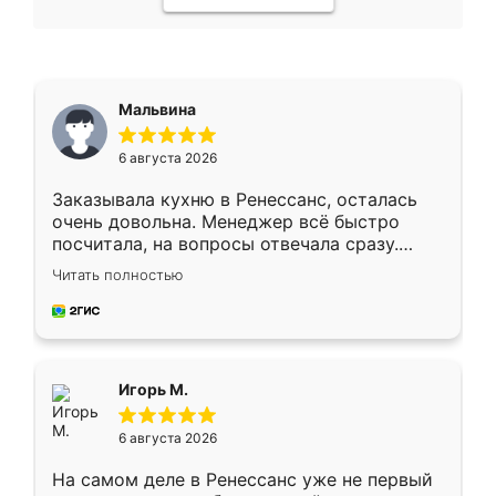
Мальвина
6 августа 2026
Заказывала кухню в Ренессанс, осталась
очень довольна. Менеджер всё быстро
посчитала, на вопросы отвечала сразу.
Замерщик приехал в субботу, подошёл к
Читать полностью
делу со всей ответственностью. Собрали
за день, ребята работали аккуратно, даже
пыли почти не было. Качество отличное,
ящики ходят плавно, ничего не скрипит.
Всё подошло как влитое.
Игорь М.
6 августа 2026
На самом деле в Ренессанс уже не первый