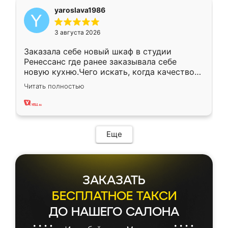
yaroslava1986
3 августа 2026
Заказала себе новый шкаф в студии
Ренессанс где ранее заказывала себе
новую кухню.Чего искать, когда качеством
вполне довольна. Служит кухня уже почти
Читать полностью
два года, нареканий нет.
Еще
ЗАКАЗАТЬ
БЕСПЛАТНОЕ ТАКСИ
ДО НАШЕГО САЛОНА