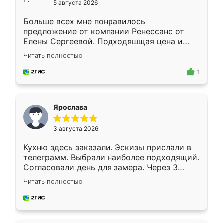
5 августа 2026
Больше всех мне понравилось
предложение от компании Ренессанс от
Елены Сергеевой. Подходяшщая цена и
короткие сроки изготовления. Приехавший
Читать полностью
для замера сотрудник Владислав
предложил по моему эскизу самый
1
подходящий вариант шкафа. Немного его
видоизменил, получилось даже лучше, чем
я хотела.
Ярослава
3 августа 2026
Кухню здесь заказали. Эскизы прислали в
телеграмм. Выбрали наиболее подходящий.
Согласовали день для замера. Через 3
недели кухня была уже готова. Остались
Читать полностью
довольны работой. Спасибо Ренессанс
мебель за качественную работу!