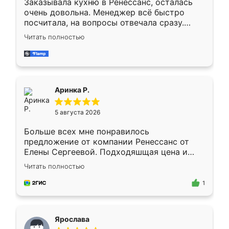
Заказывала кухню в Ренессанс, осталась
очень довольна. Менеджер всё быстро
посчитала, на вопросы отвечала сразу.
Замерщик приехал в субботу, подошёл к
Читать полностью
делу со всей ответственностью. Собрали
за день, ребята работали аккуратно, даже
пыли почти не было. Качество отличное,
ящики ходят плавно, ничего не скрипит.
Всё подошло как влитое.
Аринка Р.
5 августа 2026
Больше всех мне понравилось
предложение от компании Ренессанс от
Елены Сергеевой. Подходяшщая цена и
короткие сроки изготовления. Приехавший
Читать полностью
для замера сотрудник Владислав
предложил по моему эскизу самый
1
подходящий вариант шкафа. Немного его
видоизменил, получилось даже лучше, чем
я хотела.
Ярослава