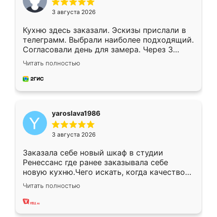
3 августа 2026
Кухню здесь заказали. Эскизы прислали в
телеграмм. Выбрали наиболее подходящий.
Согласовали день для замера. Через 3
недели кухня была уже готова. Остались
Читать полностью
довольны работой. Спасибо Ренессанс
мебель за качественную работу!
yaroslava1986
3 августа 2026
Заказала себе новый шкаф в студии
Ренессанс где ранее заказывала себе
новую кухню.Чего искать, когда качеством
вполне довольна. Служит кухня уже почти
Читать полностью
два года, нареканий нет.