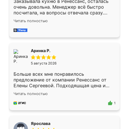
Заказывала кухню в Ренессанс, осталась
очень довольна. Менеджер всё быстро
посчитала, на вопросы отвечала сразу.
Замерщик приехал в субботу, подошёл к
Читать полностью
делу со всей ответственностью. Собрали
за день, ребята работали аккуратно, даже
пыли почти не было. Качество отличное,
ящики ходят плавно, ничего не скрипит.
Всё подошло как влитое.
Аринка Р.
5 августа 2026
Больше всех мне понравилось
предложение от компании Ренессанс от
Елены Сергеевой. Подходяшщая цена и
короткие сроки изготовления. Приехавший
Читать полностью
для замера сотрудник Владислав
предложил по моему эскизу самый
1
подходящий вариант шкафа. Немного его
видоизменил, получилось даже лучше, чем
я хотела.
Ярослава