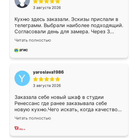
3 августа 2026
Кухню здесь заказали. Эскизы прислали в
телеграмм. Выбрали наиболее подходящий.
Согласовали день для замера. Через 3
недели кухня была уже готова. Остались
Читать полностью
довольны работой. Спасибо Ренессанс
мебель за качественную работу!
yaroslava1986
3 августа 2026
Заказала себе новый шкаф в студии
Ренессанс где ранее заказывала себе
новую кухню.Чего искать, когда качеством
вполне довольна. Служит кухня уже почти
Читать полностью
два года, нареканий нет.