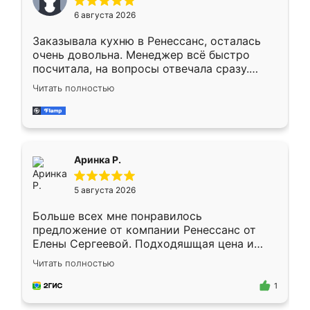
Мне нравится ,если что-то потребуется из
6 августа 2026
мебели буду заказывать только здесь.
Заказывала кухню в Ренессанс, осталась
очень довольна. Менеджер всё быстро
посчитала, на вопросы отвечала сразу.
Замерщик приехал в субботу, подошёл к
Читать полностью
делу со всей ответственностью. Собрали
за день, ребята работали аккуратно, даже
пыли почти не было. Качество отличное,
ящики ходят плавно, ничего не скрипит.
Всё подошло как влитое.
Аринка Р.
5 августа 2026
Больше всех мне понравилось
предложение от компании Ренессанс от
Елены Сергеевой. Подходяшщая цена и
короткие сроки изготовления. Приехавший
Читать полностью
для замера сотрудник Владислав
предложил по моему эскизу самый
1
подходящий вариант шкафа. Немного его