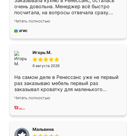
Заказывала кухню в Ренессанс, осталась
очень довольна. Менеджер всё быстро
посчитала, на вопросы отвечала сразу.
Замерщик приехал в субботу, подошёл к
Читать полностью
делу со всей ответственностью. Собрали
за день, ребята работали аккуратно, даже
пыли почти не было. Качество отличное,
ящики ходят плавно, ничего не скрипит.
Всё подошло как влитое.
Игорь М.
6 августа 2026
На самом деле в Ренессанс уже не первый
раз заказываю мебель первый раз
заказывал кроватку для маленького
ребёнка при его рождении ,во второй раз
Читать полностью
заказал шкаф-купе. По качеству очень
хорошее сборка достаточно быстрая,
также адекватные цены. До этого
сравнивал с разными конкурентами в этом
сегменте ,выбор у конкурентов куда
Мальвина
меньше, здесь же он более разнообразный.