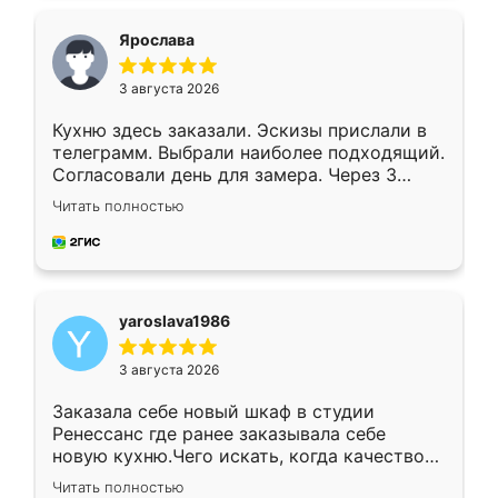
видоизменил, получилось даже лучше, чем
я хотела.
Ярослава
3 августа 2026
Кухню здесь заказали. Эскизы прислали в
телеграмм. Выбрали наиболее подходящий.
Согласовали день для замера. Через 3
недели кухня была уже готова. Остались
Читать полностью
довольны работой. Спасибо Ренессанс
мебель за качественную работу!
yaroslava1986
3 августа 2026
Заказала себе новый шкаф в студии
Ренессанс где ранее заказывала себе
новую кухню.Чего искать, когда качеством
вполне довольна. Служит кухня уже почти
Читать полностью