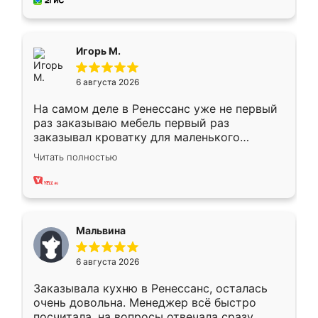
за день, ребята работали аккуратно, даже
пыли почти не было. Качество отличное,
ящики ходят плавно, ничего не скрипит.
Всё подошло как влитое.
Игорь М.
6 августа 2026
На самом деле в Ренессанс уже не первый
раз заказываю мебель первый раз
заказывал кроватку для маленького
ребёнка при его рождении ,во второй раз
Читать полностью
заказал шкаф-купе. По качеству очень
хорошее сборка достаточно быстрая,
также адекватные цены. До этого
сравнивал с разными конкурентами в этом
сегменте ,выбор у конкурентов куда
Мальвина
меньше, здесь же он более разнообразный.
Мне нравится ,если что-то потребуется из
6 августа 2026
мебели буду заказывать только здесь.
Заказывала кухню в Ренессанс, осталась
очень довольна. Менеджер всё быстро
посчитала, на вопросы отвечала сразу.