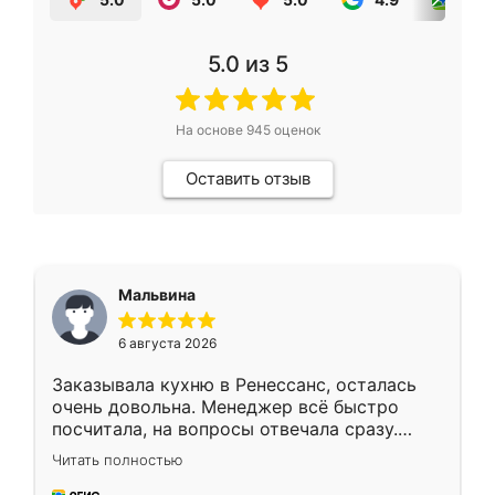
5.0
из 5
На основе
945
оценок
Оставить отзыв
Мальвина
6 августа 2026
Заказывала кухню в Ренессанс, осталась
очень довольна. Менеджер всё быстро
посчитала, на вопросы отвечала сразу.
Замерщик приехал в субботу, подошёл к
Читать полностью
делу со всей ответственностью. Собрали