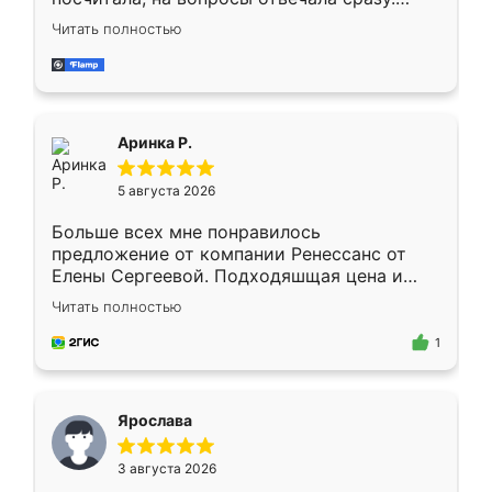
Замерщик приехал в субботу, подошёл к
Читать полностью
делу со всей ответственностью. Собрали
за день, ребята работали аккуратно, даже
пыли почти не было. Качество отличное,
ящики ходят плавно, ничего не скрипит.
Всё подошло как влитое.
Аринка Р.
5 августа 2026
Больше всех мне понравилось
предложение от компании Ренессанс от
Елены Сергеевой. Подходяшщая цена и
короткие сроки изготовления. Приехавший
Читать полностью
для замера сотрудник Владислав
предложил по моему эскизу самый
1
подходящий вариант шкафа. Немного его
видоизменил, получилось даже лучше, чем
я хотела.
Ярослава
3 августа 2026