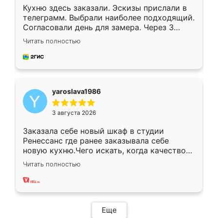
Кухню здесь заказали. Эскизы прислали в
телеграмм. Выбрали наиболее подходящий.
Согласовали день для замера. Через 3
недели кухня была уже готова. Остались
Читать полностью
довольны работой. Спасибо Ренессанс
мебель за качественную работу!
yaroslava1986
3 августа 2026
Заказала себе новый шкаф в студии
Ренессанс где ранее заказывала себе
новую кухню.Чего искать, когда качеством
вполне довольна. Служит кухня уже почти
Читать полностью
два года, нареканий нет.
Еще