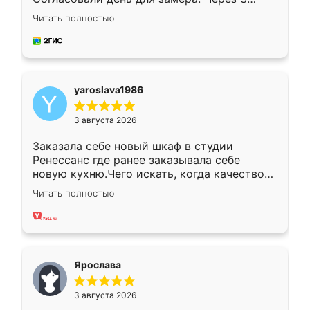
недели кухня была уже готова. Остались
Читать полностью
довольны работой. Спасибо Ренессанс
мебель за качественную работу!
yaroslava1986
3 августа 2026
Заказала себе новый шкаф в студии
Ренессанс где ранее заказывала себе
новую кухню.Чего искать, когда качеством
вполне довольна. Служит кухня уже почти
Читать полностью
два года, нареканий нет.
Ярослава
3 августа 2026