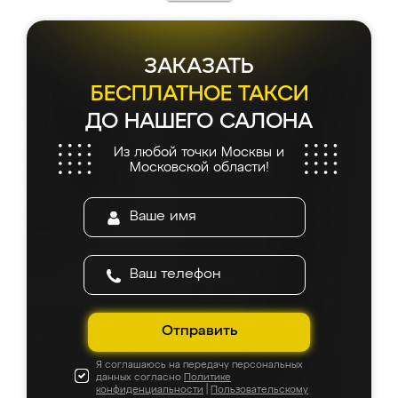
каких-либо доработок. Качеством осталась
довольна, все выглядит так, как и ожидала.
ЗАКАЗАТЬ
БЕСПЛАТНОЕ ТАКСИ
ДО НАШЕГО САЛОНА
Из любой точки Москвы и
Московской области!
Отправить
Я соглашаюсь на передачу персональных
данных согласно
Политике
конфиденциальности
|
Пользовательскому