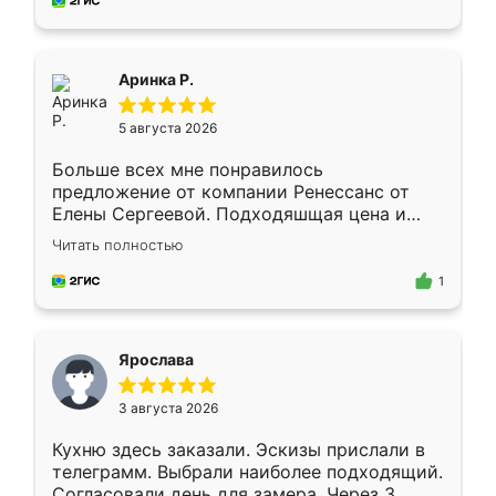
за день, ребята работали аккуратно, даже
пыли почти не было. Качество отличное,
ящики ходят плавно, ничего не скрипит.
Всё подошло как влитое.
Аринка Р.
5 августа 2026
Больше всех мне понравилось
предложение от компании Ренессанс от
Елены Сергеевой. Подходяшщая цена и
короткие сроки изготовления. Приехавший
Читать полностью
для замера сотрудник Владислав
предложил по моему эскизу самый
1
подходящий вариант шкафа. Немного его
видоизменил, получилось даже лучше, чем
я хотела.
Ярослава
3 августа 2026
Кухню здесь заказали. Эскизы прислали в
телеграмм. Выбрали наиболее подходящий.
Согласовали день для замера. Через 3