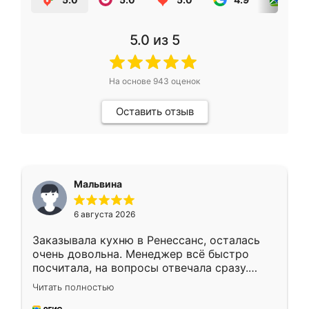
5.0
из 5
На основе
943
оценок
Оставить отзыв
Мальвина
6 августа 2026
Заказывала кухню в Ренессанс, осталась
очень довольна. Менеджер всё быстро
посчитала, на вопросы отвечала сразу.
Замерщик приехал в субботу, подошёл к
Читать полностью
делу со всей ответственностью. Собрали