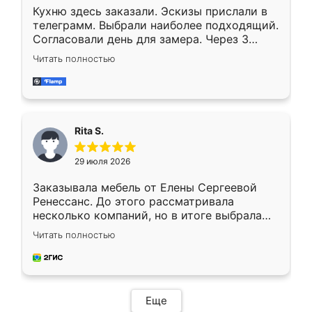
Кухню здесь заказали. Эскизы прислали в
телеграмм. Выбрали наиболее подходящий.
Согласовали день для замера. Через 3
недели кухня была уже готова. Остались
Читать полностью
довольны работой. Спасибо Ренессанс
мебель за качественную работу!
Rita S.
29 июля 2026
Заказывала мебель от Елены Сергеевой
Ренессанс. До этого рассматривала
несколько компаний, но в итоге выбрала
эту. Сначала обговорили условия, потом
Читать полностью
приехал замерщик, всё спокойно объяснил
и снял размеры. Изготовили в срок, с
доставкой тоже никаких проблем не
возникло. Сборку выполнили аккуратно,
мебель сразу встала на свое место без
Еще