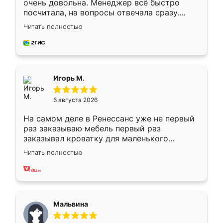
очень довольна. Менеджер всё быстро
посчитала, на вопросы отвечала сразу.
Замерщик приехал в субботу, подошёл к
Читать полностью
делу со всей ответственностью. Собрали
за день, ребята работали аккуратно, даже
пыли почти не было. Качество отличное,
ящики ходят плавно, ничего не скрипит.
Всё подошло как влитое.
Игорь М.
6 августа 2026
На самом деле в Ренессанс уже не первый
раз заказываю мебель первый раз
заказывал кроватку для маленького
ребёнка при его рождении ,во второй раз
Читать полностью
заказал шкаф-купе. По качеству очень
хорошее сборка достаточно быстрая,
также адекватные цены. До этого
сравнивал с разными конкурентами в этом
сегменте ,выбор у конкурентов куда
Мальвина
меньше, здесь же он более разнообразный.
Мне нравится ,если что-то потребуется из