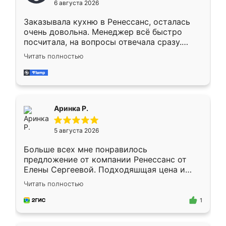
6 августа 2026
мебели буду заказывать только здесь.
Заказывала кухню в Ренессанс, осталась
очень довольна. Менеджер всё быстро
посчитала, на вопросы отвечала сразу.
Замерщик приехал в субботу, подошёл к
Читать полностью
делу со всей ответственностью. Собрали
за день, ребята работали аккуратно, даже
пыли почти не было. Качество отличное,
ящики ходят плавно, ничего не скрипит.
Всё подошло как влитое.
Аринка Р.
5 августа 2026
Больше всех мне понравилось
предложение от компании Ренессанс от
Елены Сергеевой. Подходяшщая цена и
короткие сроки изготовления. Приехавший
Читать полностью
для замера сотрудник Владислав
предложил по моему эскизу самый
1
подходящий вариант шкафа. Немного его
видоизменил, получилось даже лучше, чем