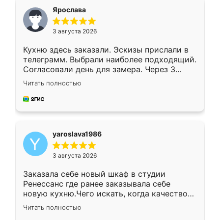
я хотела.
Ярослава
3 августа 2026
Кухню здесь заказали. Эскизы прислали в
телеграмм. Выбрали наиболее подходящий.
Согласовали день для замера. Через 3
недели кухня была уже готова. Остались
Читать полностью
довольны работой. Спасибо Ренессанс
мебель за качественную работу!
yaroslava1986
3 августа 2026
Заказала себе новый шкаф в студии
Ренессанс где ранее заказывала себе
новую кухню.Чего искать, когда качеством
вполне довольна. Служит кухня уже почти
Читать полностью
два года, нареканий нет.