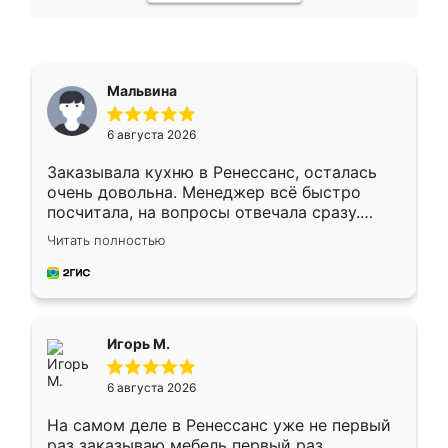
Мальвина
6 августа 2026
Заказывала кухню в Ренессанс, осталась
очень довольна. Менеджер всё быстро
посчитала, на вопросы отвечала сразу.
Замерщик приехал в субботу, подошёл к
Читать полностью
делу со всей ответственностью. Собрали
за день, ребята работали аккуратно, даже
пыли почти не было. Качество отличное,
ящики ходят плавно, ничего не скрипит.
Всё подошло как влитое.
Игорь М.
6 августа 2026
На самом деле в Ренессанс уже не первый
раз заказываю мебель первый раз