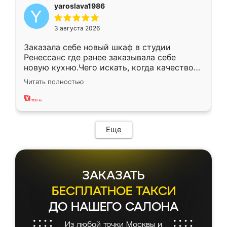
yaroslava1986
3 августа 2026
Заказала себе новый шкаф в студии
Ренессанс где ранее заказывала себе
новую кухню.Чего искать, когда качеством
вполне довольна. Служит кухня уже почти
Читать полностью
два года, нареканий нет.
Еще
ЗАКАЗАТЬ
БЕСПЛАТНОЕ ТАКСИ
ДО НАШЕГО САЛОНА
Из любой точки Москвы и