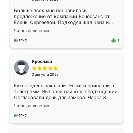
Больше всех мне понравилось
предложение от компании Ренессанс от
Елены Сергеевой. Подходяшщая цена и
короткие сроки изготовления. Приехавший
Читать полностью
для замера сотрудник Владислав
предложил по моему эскизу самый
1
подходящий вариант шкафа. Немного его
видоизменил, получилось даже лучше, чем
я хотела.
Ярослава
3 августа 2026
Кухню здесь заказали. Эскизы прислали в
телеграмм. Выбрали наиболее подходящий.
Согласовали день для замера. Через 3
недели кухня была уже готова. Остались
Читать полностью
довольны работой. Спасибо Ренессанс
мебель за качественную работу!