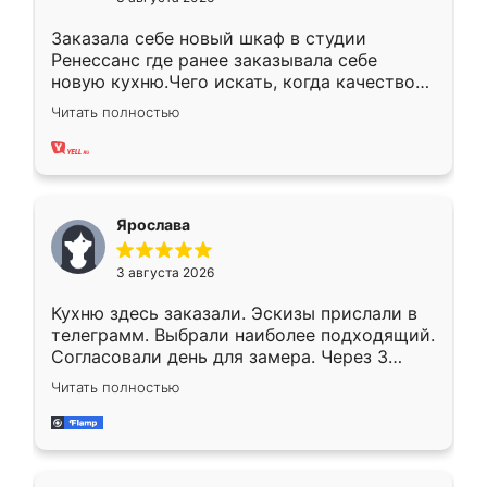
Заказала себе новый шкаф в студии
Ренессанс где ранее заказывала себе
новую кухню.Чего искать, когда качеством
вполне довольна. Служит кухня уже почти
Читать полностью
два года, нареканий нет.
Ярослава
3 августа 2026
Кухню здесь заказали. Эскизы прислали в
телеграмм. Выбрали наиболее подходящий.
Согласовали день для замера. Через 3
недели кухня была уже готова. Остались
Читать полностью
довольны работой. Спасибо Ренессанс
мебель за качественную работу!