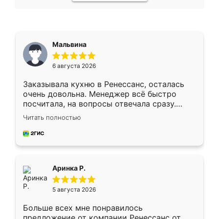
Мальвина
6 августа 2026
Заказывала кухню в Ренессанс, осталась
очень довольна. Менеджер всё быстро
посчитала, на вопросы отвечала сразу.
Замерщик приехал в субботу, подошёл к
Читать полностью
делу со всей ответственностью. Собрали
за день, ребята работали аккуратно, даже
пыли почти не было. Качество отличное,
ящики ходят плавно, ничего не скрипит.
Всё подошло как влитое.
Аринка Р.
5 августа 2026
Больше всех мне понравилось
предложение от компании Ренессанс от