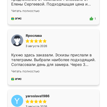
Елены Сергеевой. Подходяшщая цена и
короткие сроки изготовления. Приехавший
Читать полностью
для замера сотрудник Владислав
предложил по моему эскизу самый
1
подходящий вариант шкафа. Немного его
видоизменил, получилось даже лучше, чем
я хотела.
Ярослава
3 августа 2026
Кухню здесь заказали. Эскизы прислали в
телеграмм. Выбрали наиболее подходящий.
Согласовали день для замера. Через 3
недели кухня была уже готова. Остались
Читать полностью
довольны работой. Спасибо Ренессанс
мебель за качественную работу!
yaroslava1986
3 августа 2026