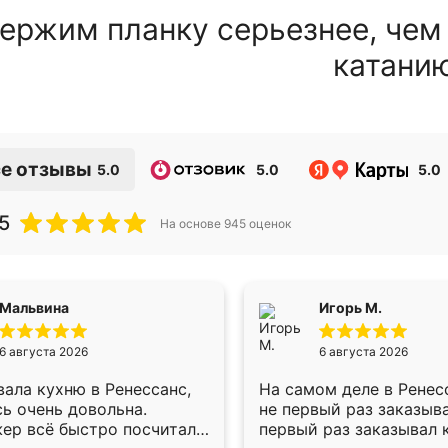
ержим планку серьезнее, чем
катани
е отзывы
5.0
5.0
5.0
5
На основе
945
оценок
Мальвина
Игорь М.
6 августа 2026
6 августа 2026
ала кухню в Ренессанс,
На самом деле в Ренес
ь очень довольна.
не первый раз заказыв
ер всё быстро посчитала,
первый раз заказывал 