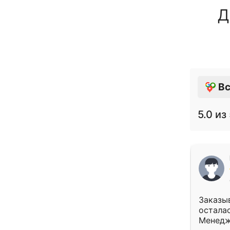
Д
Вс
5.0
из 
Заказыв
осталас
Менедж