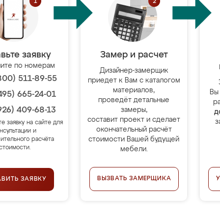
вьте заявку
Замер и расчет
ите по номерам
Дизайнер-замерщик
800) 511-89-55
приедет к Вам с каталогом
материалов,
Вы
495) 665-24-01
проведёт детальные
р
926) 409-68-13
замеры,
д
составит проект и сделает
з
те заявку на сайте для
окончательный расчёт
нсультации и
стоимости Вашей будущей
ительного расчёта
стоимости.
мебели.
ВЫЗВАТЬ ЗАМЕРЩИКА
АВИТЬ ЗАЯВКУ