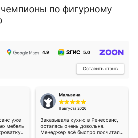
 чемпионы по фигурному
ю
4.9
5.0
5.0
Оставить отзыв
Мальвина
6 августа 2026
санс уже
Заказывала кухню в Ренессанс,
аю мебель
осталась очень довольна.
кроватку
Менеджер всё быстро посчитала,