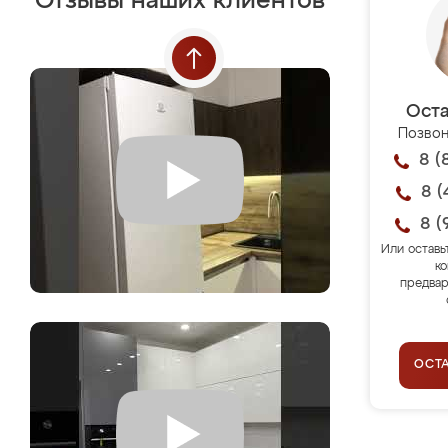
Отзывы наших клиентов
Оста
Позвон
8 (
8 (
8 (
Или оставь
ко
предвар
ОСТ