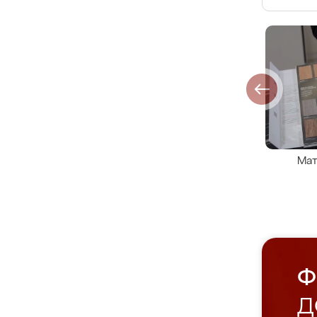
Мат
Ф
Д