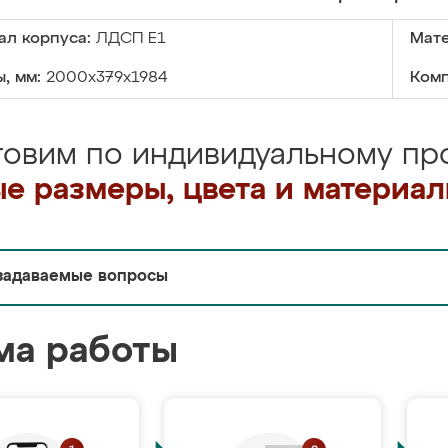
ал корпуса:
ЛДСП Е1
Мате
, мм:
2000x379x1984
Комп
товим по индивидуальному про
е размеры, цвета и материа
задаваемые вопросы
ма работы