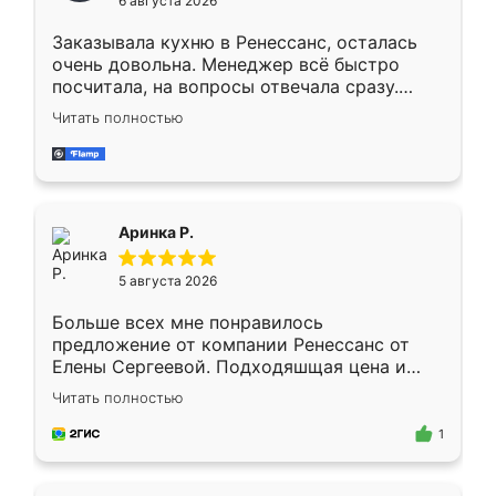
6 августа 2026
мебели буду заказывать только здесь.
Заказывала кухню в Ренессанс, осталась
очень довольна. Менеджер всё быстро
посчитала, на вопросы отвечала сразу.
Замерщик приехал в субботу, подошёл к
Читать полностью
делу со всей ответственностью. Собрали
за день, ребята работали аккуратно, даже
пыли почти не было. Качество отличное,
ящики ходят плавно, ничего не скрипит.
Всё подошло как влитое.
Аринка Р.
5 августа 2026
Больше всех мне понравилось
предложение от компании Ренессанс от
Елены Сергеевой. Подходяшщая цена и
короткие сроки изготовления. Приехавший
Читать полностью
для замера сотрудник Владислав
предложил по моему эскизу самый
1
подходящий вариант шкафа. Немного его
видоизменил, получилось даже лучше, чем