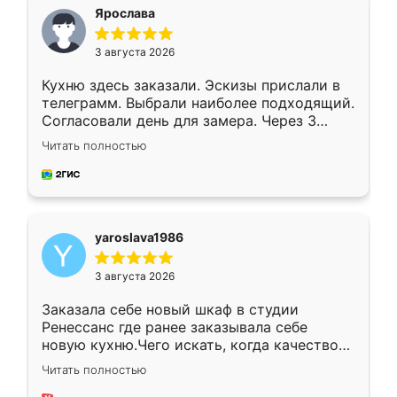
я хотела.
Ярослава
3 августа 2026
Кухню здесь заказали. Эскизы прислали в
телеграмм. Выбрали наиболее подходящий.
Согласовали день для замера. Через 3
недели кухня была уже готова. Остались
Читать полностью
довольны работой. Спасибо Ренессанс
мебель за качественную работу!
yaroslava1986
3 августа 2026
Заказала себе новый шкаф в студии
Ренессанс где ранее заказывала себе
новую кухню.Чего искать, когда качеством
вполне довольна. Служит кухня уже почти
Читать полностью
два года, нареканий нет.