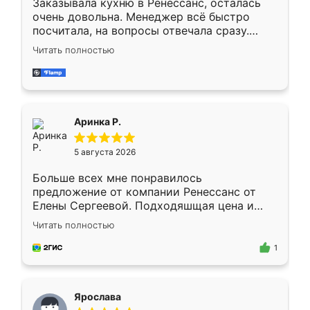
Заказывала кухню в Ренессанс, осталась
очень довольна. Менеджер всё быстро
посчитала, на вопросы отвечала сразу.
Замерщик приехал в субботу, подошёл к
Читать полностью
делу со всей ответственностью. Собрали
за день, ребята работали аккуратно, даже
пыли почти не было. Качество отличное,
ящики ходят плавно, ничего не скрипит.
Всё подошло как влитое.
Аринка Р.
5 августа 2026
Больше всех мне понравилось
предложение от компании Ренессанс от
Елены Сергеевой. Подходяшщая цена и
короткие сроки изготовления. Приехавший
Читать полностью
для замера сотрудник Владислав
предложил по моему эскизу самый
1
подходящий вариант шкафа. Немного его
видоизменил, получилось даже лучше, чем
я хотела.
Ярослава