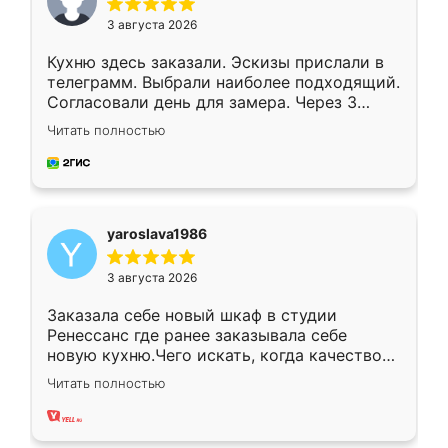
3 августа 2026
Кухню здесь заказали. Эскизы прислали в
телеграмм. Выбрали наиболее подходящий.
Согласовали день для замера. Через 3
недели кухня была уже готова. Остались
Читать полностью
довольны работой. Спасибо Ренессанс
мебель за качественную работу!
yaroslava1986
3 августа 2026
Заказала себе новый шкаф в студии
Ренессанс где ранее заказывала себе
новую кухню.Чего искать, когда качеством
вполне довольна. Служит кухня уже почти
Читать полностью
два года, нареканий нет.