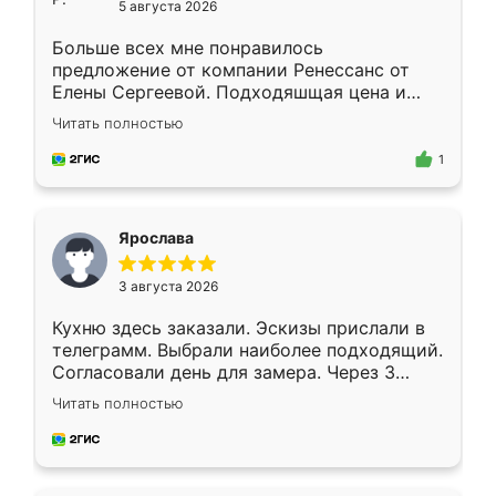
5 августа 2026
Больше всех мне понравилось
предложение от компании Ренессанс от
Елены Сергеевой. Подходяшщая цена и
короткие сроки изготовления. Приехавший
Читать полностью
для замера сотрудник Владислав
предложил по моему эскизу самый
1
подходящий вариант шкафа. Немного его
видоизменил, получилось даже лучше, чем
я хотела.
Ярослава
3 августа 2026
Кухню здесь заказали. Эскизы прислали в
телеграмм. Выбрали наиболее подходящий.
Согласовали день для замера. Через 3
недели кухня была уже готова. Остались
Читать полностью
довольны работой. Спасибо Ренессанс
мебель за качественную работу!