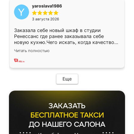
yaroslava1986
3 августа 2026
Заказала себе новый шкаф в студии
Ренессанс где ранее заказывала себе
новую кухню.Чего искать, когда качеством
вполне довольна. Служит кухня уже почти
Читать полностью
два года, нареканий нет.
Еще
ЗАКАЗАТЬ
БЕСПЛАТНОЕ ТАКСИ
ДО НАШЕГО САЛОНА