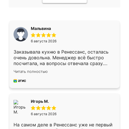
Мальвина
6 августа 2026
Заказывала кухню в Ренессанс, осталась
очень довольна. Менеджер всё быстро
посчитала, на вопросы отвечала сразу.
Замерщик приехал в субботу, подошёл к
Читать полностью
делу со всей ответственностью. Собрали
за день, ребята работали аккуратно, даже
пыли почти не было. Качество отличное,
ящики ходят плавно, ничего не скрипит.
Всё подошло как влитое.
Игорь М.
6 августа 2026
На самом деле в Ренессанс уже не первый