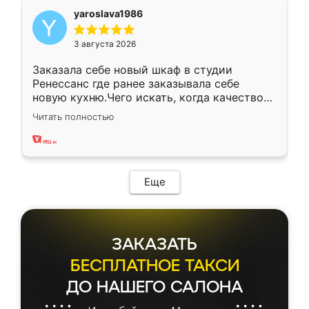
yaroslava1986
3 августа 2026
Заказала себе новый шкаф в студии
Ренессанс где ранее заказывала себе
новую кухню.Чего искать, когда качеством
вполне довольна. Служит кухня уже почти
Читать полностью
два года, нареканий нет.
Еще
ЗАКАЗАТЬ
БЕСПЛАТНОЕ ТАКСИ
ДО НАШЕГО САЛОНА