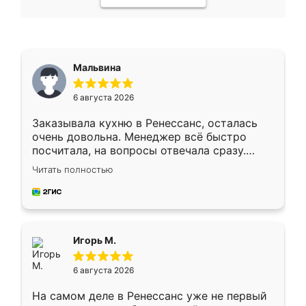
Мальвина
6 августа 2026
Заказывала кухню в Ренессанс, осталась
очень довольна. Менеджер всё быстро
посчитала, на вопросы отвечала сразу.
Замерщик приехал в субботу, подошёл к
Читать полностью
делу со всей ответственностью. Собрали
за день, ребята работали аккуратно, даже
пыли почти не было. Качество отличное,
ящики ходят плавно, ничего не скрипит.
Всё подошло как влитое.
Игорь М.
6 августа 2026
На самом деле в Ренессанс уже не первый