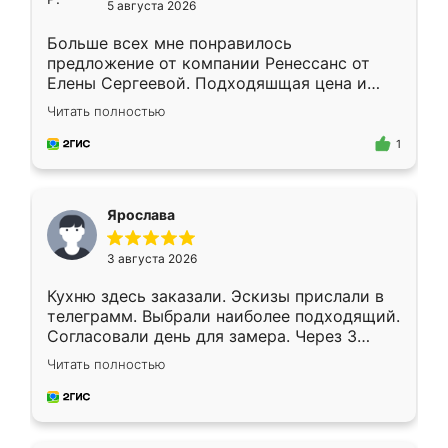
5 августа 2026
Больше всех мне понравилось
предложение от компании Ренессанс от
Елены Сергеевой. Подходяшщая цена и
короткие сроки изготовления. Приехавший
Читать полностью
для замера сотрудник Владислав
предложил по моему эскизу самый
1
подходящий вариант шкафа. Немного его
видоизменил, получилось даже лучше, чем
я хотела.
Ярослава
3 августа 2026
Кухню здесь заказали. Эскизы прислали в
телеграмм. Выбрали наиболее подходящий.
Согласовали день для замера. Через 3
недели кухня была уже готова. Остались
Читать полностью
довольны работой. Спасибо Ренессанс
мебель за качественную работу!