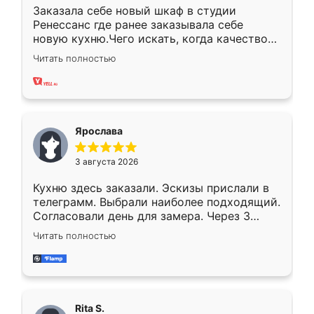
Заказала себе новый шкаф в студии
Ренессанс где ранее заказывала себе
новую кухню.Чего искать, когда качеством
вполне довольна. Служит кухня уже почти
Читать полностью
два года, нареканий нет.
Ярослава
3 августа 2026
Кухню здесь заказали. Эскизы прислали в
телеграмм. Выбрали наиболее подходящий.
Согласовали день для замера. Через 3
недели кухня была уже готова. Остались
Читать полностью
довольны работой. Спасибо Ренессанс
мебель за качественную работу!
Rita S.