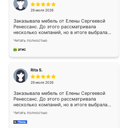
29 июля 2026
Заказывала мебель от Елены Сергеевой
Ренессанс. До этого рассматривала
несколько компаний, но в итоге выбрала
эту. Сначала обговорили условия, потом
Читать полностью
приехал замерщик, всё спокойно объяснил
и снял размеры. Изготовили в срок, с
доставкой тоже никаких проблем не
возникло. Сборку выполнили аккуратно,
мебель сразу встала на свое место без
Rita S.
каких-либо доработок. Качеством осталась
довольна, все выглядит так, как и ожидала.
29 июля 2026
Заказывала мебель от Елены Сергеевой
Ренессанс. До этого рассматривала
несколько компаний, но в итоге выбрала
эту. Сначала обговорили условия, потом
Читать полностью
приехал замерщик, всё спокойно объяснил
и снял размеры. Изготовили в срок, с
доставкой тоже никаких проблем не