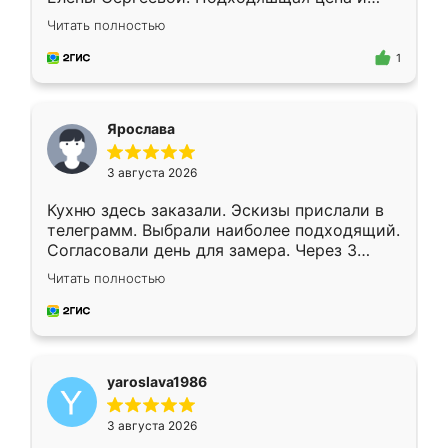
короткие сроки изготовления. Приехавший
Читать полностью
для замера сотрудник Владислав
предложил по моему эскизу самый
1
подходящий вариант шкафа. Немного его
видоизменил, получилось даже лучше, чем
я хотела.
Ярослава
3 августа 2026
Кухню здесь заказали. Эскизы прислали в
телеграмм. Выбрали наиболее подходящий.
Согласовали день для замера. Через 3
недели кухня была уже готова. Остались
Читать полностью
довольны работой. Спасибо Ренессанс
мебель за качественную работу!
yaroslava1986
3 августа 2026