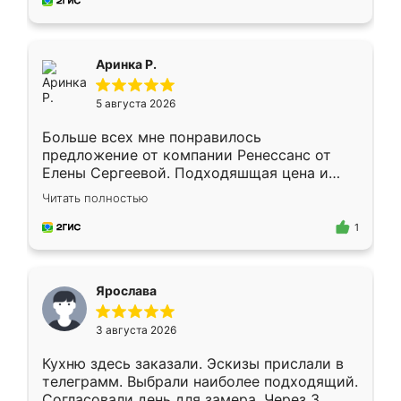
за день, ребята работали аккуратно, даже
пыли почти не было. Качество отличное,
ящики ходят плавно, ничего не скрипит.
Всё подошло как влитое.
Аринка Р.
5 августа 2026
Больше всех мне понравилось
предложение от компании Ренессанс от
Елены Сергеевой. Подходяшщая цена и
короткие сроки изготовления. Приехавший
Читать полностью
для замера сотрудник Владислав
предложил по моему эскизу самый
1
подходящий вариант шкафа. Немного его
видоизменил, получилось даже лучше, чем
я хотела.
Ярослава
3 августа 2026
Кухню здесь заказали. Эскизы прислали в
телеграмм. Выбрали наиболее подходящий.
Согласовали день для замера. Через 3