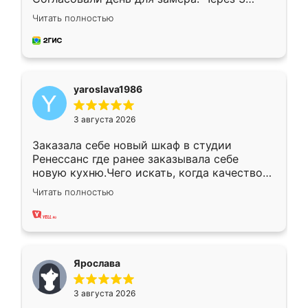
недели кухня была уже готова. Остались
Читать полностью
довольны работой. Спасибо Ренессанс
мебель за качественную работу!
yaroslava1986
3 августа 2026
Заказала себе новый шкаф в студии
Ренессанс где ранее заказывала себе
новую кухню.Чего искать, когда качеством
вполне довольна. Служит кухня уже почти
Читать полностью
два года, нареканий нет.
Ярослава
3 августа 2026