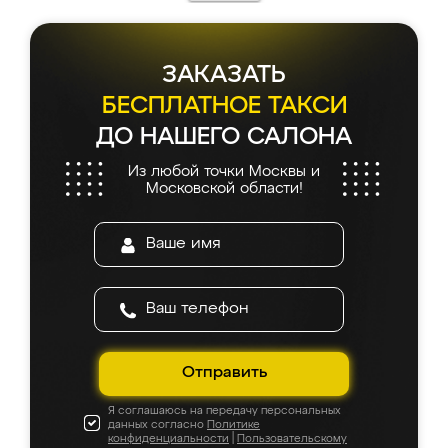
каких-либо доработок. Качеством осталась
довольна, все выглядит так, как и ожидала.
ЗАКАЗАТЬ
БЕСПЛАТНОЕ ТАКСИ
ДО НАШЕГО САЛОНА
Из любой точки Москвы и
Московской области!
Отправить
Я соглашаюсь на передачу персональных
данных согласно
Политике
конфиденциальности
|
Пользовательскому