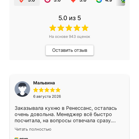
5.0
из 5
На основе
943
оценок
Оставить отзыв
Мальвина
6 августа 2026
Заказывала кухню в Ренессанс, осталась
очень довольна. Менеджер всё быстро
посчитала, на вопросы отвечала сразу.
Замерщик приехал в субботу, подошёл к
Читать полностью
делу со всей ответственностью. Собрали