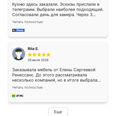
Кухню здесь заказали. Эскизы прислали в
телеграмм. Выбрали наиболее подходящий.
Согласовали день для замера. Через 3
недели кухня была уже готова. Остались
Читать полностью
довольны работой. Спасибо Ренессанс
мебель за качественную работу!
Rita S.
29 июля 2026
Заказывала мебель от Елены Сергеевой
Ренессанс. До этого рассматривала
несколько компаний, но в итоге выбрала
эту. Сначала обговорили условия, потом
Читать полностью
приехал замерщик, всё спокойно объяснил
и снял размеры. Изготовили в срок, с
доставкой тоже никаких проблем не
возникло. Сборку выполнили аккуратно,
мебель сразу встала на свое место без
Еще