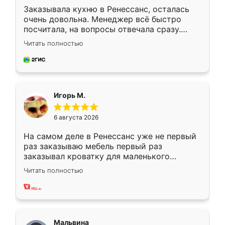
Заказывала кухню в Ренессанс, осталась
очень довольна. Менеджер всё быстро
посчитала, на вопросы отвечала сразу.
Замерщик приехал в субботу, подошёл к
Читать полностью
делу со всей ответственностью. Собрали
за день, ребята работали аккуратно, даже
пыли почти не было. Качество отличное,
ящики ходят плавно, ничего не скрипит.
Всё подошло как влитое.
Игорь М.
6 августа 2026
На самом деле в Ренессанс уже не первый
раз заказываю мебель первый раз
заказывал кроватку для маленького
ребёнка при его рождении ,во второй раз
Читать полностью
заказал шкаф-купе. По качеству очень
хорошее сборка достаточно быстрая,
также адекватные цены. До этого
сравнивал с разными конкурентами в этом
сегменте ,выбор у конкурентов куда
Мальвина