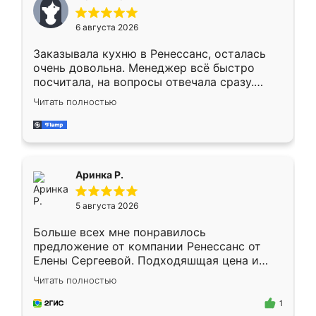
меньше, здесь же он более разнообразный.
Мне нравится ,если что-то потребуется из
6 августа 2026
мебели буду заказывать только здесь.
Заказывала кухню в Ренессанс, осталась
очень довольна. Менеджер всё быстро
посчитала, на вопросы отвечала сразу.
Замерщик приехал в субботу, подошёл к
Читать полностью
делу со всей ответственностью. Собрали
за день, ребята работали аккуратно, даже
пыли почти не было. Качество отличное,
ящики ходят плавно, ничего не скрипит.
Всё подошло как влитое.
Аринка Р.
5 августа 2026
Больше всех мне понравилось
предложение от компании Ренессанс от
Елены Сергеевой. Подходяшщая цена и
короткие сроки изготовления. Приехавший
Читать полностью
для замера сотрудник Владислав
предложил по моему эскизу самый
1