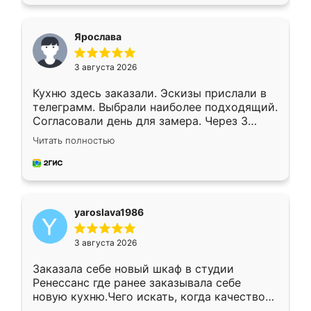
подходящий вариант шкафа. Немного его
видоизменил, получилось даже лучше, чем
я хотела.
Ярослава
3 августа 2026
Кухню здесь заказали. Эскизы прислали в
телеграмм. Выбрали наиболее подходящий.
Согласовали день для замера. Через 3
недели кухня была уже готова. Остались
Читать полностью
довольны работой. Спасибо Ренессанс
мебель за качественную работу!
yaroslava1986
3 августа 2026
Заказала себе новый шкаф в студии
Ренессанс где ранее заказывала себе
новую кухню.Чего искать, когда качеством
вполне довольна. Служит кухня уже почти